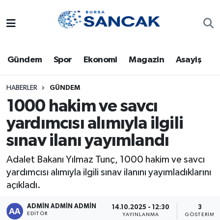
Asayiş
Hava Durumu
Gündem
Spor
Ekonomi
Magazin
Asayiş
Bursa
Trafik Durumu
Dünya
Süper Lig Puan Durumu ve Fikstür
HABERLER
GÜNDEM
1000 hakim ve savcı
Eğitim
Tüm Manşetler
yardımcısı alımıyla ilgili
sınav ilanı yayımlandı
Ekonomi
Son Dakika Haberleri
Adalet Bakanı Yılmaz Tunç, 1000 hakim ve savcı
Genel
Haber Arşivi
yardımcısı alımıyla ilgili sınav ilanını yayımladıklarını
açıkladı.
Gündem
ADMİN ADMİN ADMİN
14.10.2025 - 12:30
3
Magazin
EDITÖR
YAYINLANMA
GÖSTERIM