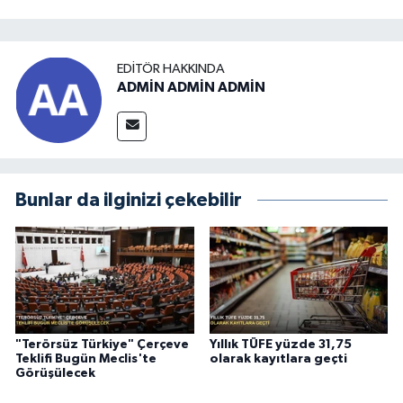
EDITÖR HAKKINDA
ADMİN ADMİN ADMİN
Bunlar da ilginizi çekebilir
"Terörsüz Türkiye" Çerçeve
Yıllık TÜFE yüzde 31,75
Teklifi Bugün Meclis'te
olarak kayıtlara geçti
Görüşülecek