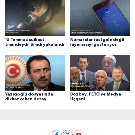
15 Temmuz suikast
Numaralar rastgele değil
timindeydi! Şimdi yakalandı
hiyerarşiyi gösteriyor
Yazıcıoğlu dosyasında
Bozbey, FETÖ ve Medya
dikkat çeken detay
Üçgeni