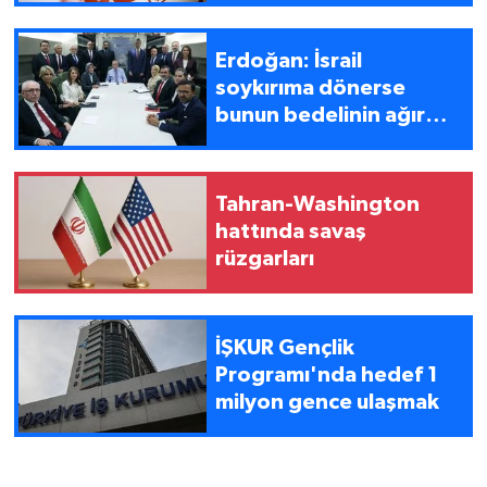
Erdoğan: İsrail
soykırıma dönerse
bunun bedelinin ağır
olacağını biliyor
Tahran-Washington
hattında savaş
rüzgarları
İŞKUR Gençlik
Programı'nda hedef 1
milyon gence ulaşmak