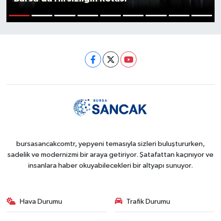
Sağlık
1
2
3
4
5
6
7
8
9
Siyaset
Spor
Türkiye
bursasancakcomtr, yepyeni temasıyla sizleri buluştururken,
sadelik ve modernizmi bir araya getiriyor. Şatafattan kaçınıyor ve
insanlara haber okuyabilecekleri bir altyapı sunuyor.
Hava Durumu
Trafik Durumu