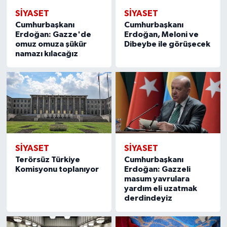
SIYASET
SIYASET
Cumhurbaşkanı
Cumhurbaşkanı
Erdoğan: Gazze'de
Erdoğan, Meloni ve
omuz omuza şükür
Dibeybe ile görüşecek
namazı kılacağız
SIYASET
SIYASET
Terörsüz Türkiye
Cumhurbaşkanı
Komisyonu toplanıyor
Erdoğan: Gazzeli
masum yavrulara
yardım eli uzatmak
derdindeyiz