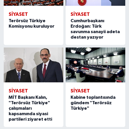
SIYASET
SIYASET
Terörsüz Türkiye
Cumhurbaşkanı
Komisyonu kuruluyor
Erdoğan: Türk
savunma sanayii adeta
destan yazıyor
SIYASET
SIYASET
MİT Başkanı Kalın,
Kabine toplantısında
"Terörsüz Türkiye"
gündem "Terörsüz
çalışmaları
Türkiye"
kapsamında siyasi
partileri ziyaret etti