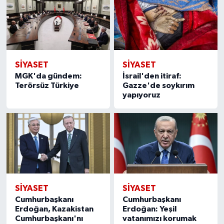
SIYASET
SIYASET
MGK'da gündem:
İsrail'den itiraf:
Terörsüz Türkiye
Gazze'de soykırım
yapıyoruz
SIYASET
SIYASET
Cumhurbaşkanı
Cumhurbaşkanı
Erdoğan, Kazakistan
Erdoğan: Yeşil
Cumhurbaşkanı'nı
vatanımızı korumak