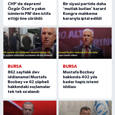
CHP’de deprem!
Bir siyasi partide daha
Özgür Özel’e yakın
‘mutlak butlan’ kararı!
isimlerin PM’den istifa
Kongre mahkeme
ettiği öne sürüldü
kararıyla iptal edildi
BURSA
BURSA
862 sayfalık dev
Mustafa Bozbey
iddianame! Mustafa
hakkında 402 yıla
Bozbey ve 62 şüpheli
kadar hapis istemi
hakkındaki suçlamalar
iddiası
tek tek sıralandı