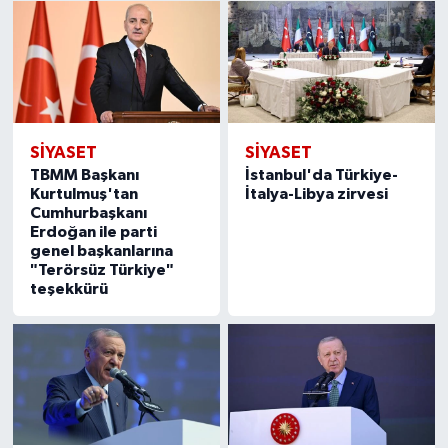
SIYASET
SIYASET
TBMM Başkanı
İstanbul'da Türkiye-
Kurtulmuş'tan
İtalya-Libya zirvesi
Cumhurbaşkanı
Erdoğan ile parti
genel başkanlarına
"Terörsüz Türkiye"
teşekkürü