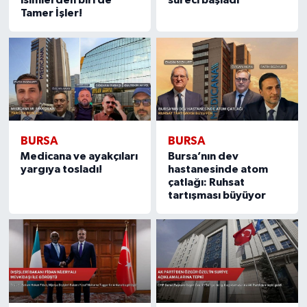
isimlerden biri de
süreci başladı
Tamer İşler!
BURSA
BURSA
Medicana ve ayakçıları
Bursa’nın dev
yargıya tosladı!
hastanesinde atom
çatlağı: Ruhsat
tartışması büyüyor