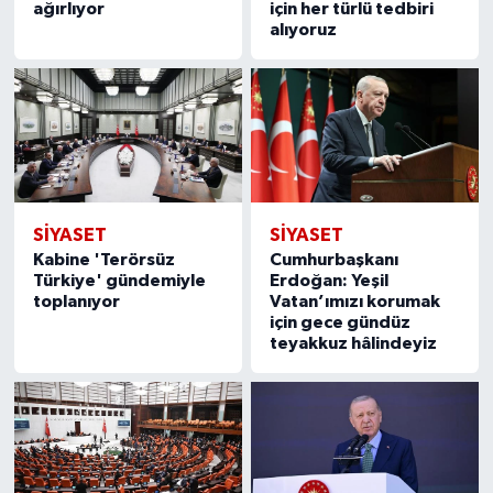
ağırlıyor
için her türlü tedbiri
alıyoruz
SIYASET
SIYASET
Kabine 'Terörsüz
Cumhurbaşkanı
Türkiye' gündemiyle
Erdoğan: Yeşil
toplanıyor
Vatan’ımızı korumak
için gece gündüz
teyakkuz hâlindeyiz