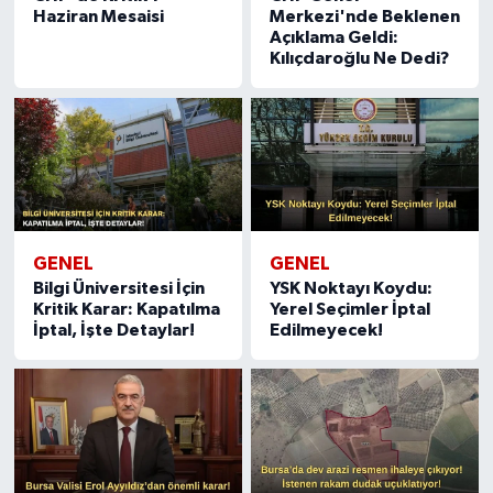
Haziran Mesaisi
Merkezi'nde Beklenen
Açıklama Geldi:
Kılıçdaroğlu Ne Dedi?
GENEL
GENEL
Bilgi Üniversitesi İçin
YSK Noktayı Koydu:
Kritik Karar: Kapatılma
Yerel Seçimler İptal
İptal, İşte Detaylar!
Edilmeyecek!