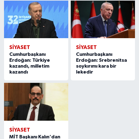
SIYASET
SIYASET
Cumhurbaşkanı
Cumhurbaşkanı
Erdoğan: Türkiye
Erdoğan: Srebrenitsa
kazandı, milletim
soykırımı kara bir
kazandı
lekedir
SIYASET
MİT Başkanı Kalın'dan