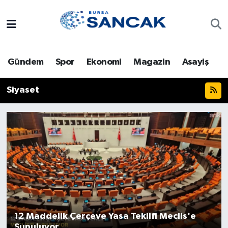
Asayiş
Hava Durumu
Gündem
Spor
Ekonomi
Magazin
Asayiş
Bursa
Trafik Durumu
Siyaset
Dünya
Süper Lig Puan Durumu ve Fikstür
Eğitim
Tüm Manşetler
Ekonomi
Son Dakika Haberleri
Genel
Haber Arşivi
Gündem
12 Maddelik Çerçeve Yasa Teklifi Meclis'e
Magazin
Sunuluyor