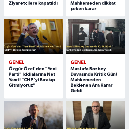
Ziyaretçilere kapatıldı
Mahkemeden dikkat
çeken karar
GENEL
GENEL
Özgür Özel'den "Yeni
Mustafa Bozbey
Parti" İddialarına Net
Davasında Kritik Gün!
Yanıt! "CHP'yi Bırakıp
Mahkemeden
Gitmiyoruz"
Beklenen Ara Karar
Geldi