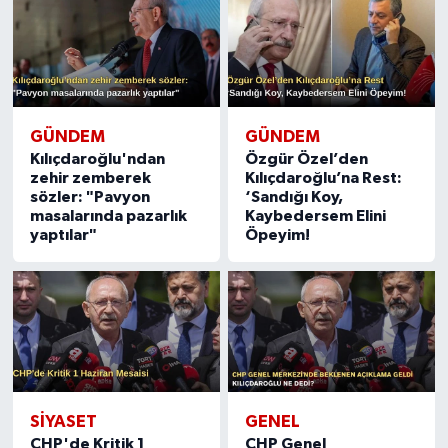
GÜNDEM
GÜNDEM
Kılıçdaroğlu'ndan
Özgür Özel’den
zehir zemberek
Kılıçdaroğlu’na Rest:
sözler: "Pavyon
‘Sandığı Koy,
masalarında pazarlık
Kaybedersem Elini
yaptılar"
Öpeyim!
SIYASET
GENEL
CHP'de Kritik 1
CHP Genel