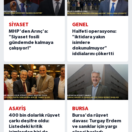
SIYASET
GENEL
MHP'den Arınç'a:
Halfeti operasyonu:
"Siyaset fosili
"iktidara yakın
gündemde kalmaya
isimlere
çalışıyor!"
dokunulmuyor"
iddialarını çökertti
ASAYIŞ
BURSA
400 bin dolarlık rüşvet
Bursa'da rüşvet
çarkı deşifre oldu:
davası: Turgay Erdem
Listedeki kritik
ve sanıklar için yargı