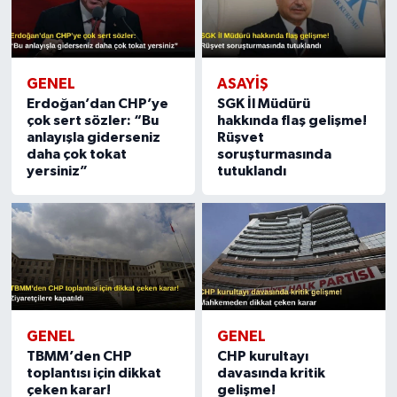
GENEL
ASAYIŞ
Erdoğan’dan CHP’ye
SGK İl Müdürü
çok sert sözler: “Bu
hakkında flaş gelişme!
anlayışla giderseniz
Rüşvet
daha çok tokat
soruşturmasında
yersiniz”
tutuklandı
GENEL
GENEL
TBMM’den CHP
CHP kurultayı
toplantısı için dikkat
davasında kritik
çeken karar!
gelişme!