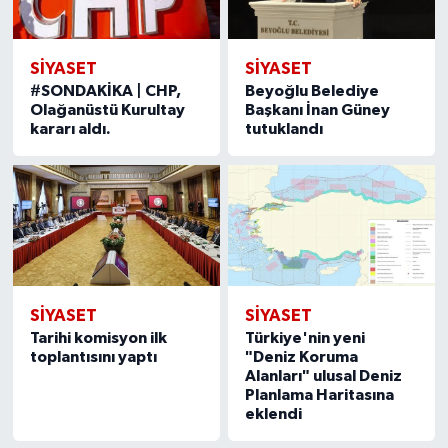
SIYASET
SIYASET
#SONDAKİKA | CHP,
Beyoğlu Belediye
Olağanüstü Kurultay
Başkanı İnan Güney
kararı aldı.
tutuklandı
SIYASET
SIYASET
Tarihi komisyon ilk
Türkiye'nin yeni
toplantısını yaptı
"Deniz Koruma
Alanları" ulusal Deniz
Planlama Haritasına
eklendi