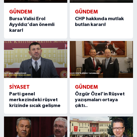
GÜNDEM
GÜNDEM
Bursa Valisi Erol
CHP hakkında mutlak
Ayyıldız’dan önemli
butlan kararı!
karar!
SIYASET
GÜNDEM
Parti genel
Özgür Özel’in Rüşvet
merkezindeki rüşvet
yazışmaları ortaya
krizinde sıcak gelişme
çıktı..