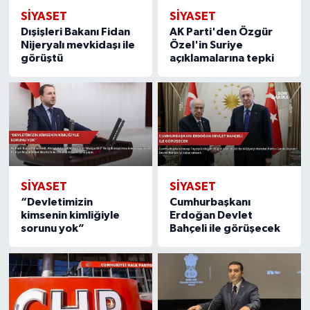
SIYASET
SIYASET
Dışişleri Bakanı Fidan
AK Parti'den Özgür
Nijeryalı mevkidaşı ile
Özel'in Suriye
görüştü
açıklamalarına tepki
SIYASET
SIYASET
“Devletimizin
Cumhurbaşkanı
kimsenin kimliğiyle
Erdoğan Devlet
sorunu yok”
Bahçeli ile görüşecek