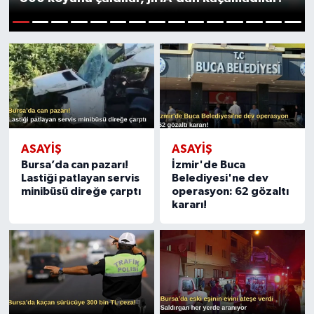
Sağlık
1
2
3
4
5
6
7
8
9
10
11
12
13
14
15
Siyaset
Spor
Türkiye
ASAYIŞ
ASAYIŞ
Bursa’da can pazarı!
İzmir'de Buca
Lastiği patlayan servis
Belediyesi'ne dev
minibüsü direğe çarptı
operasyon: 62 gözaltı
kararı!