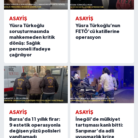
ASAYIŞ
ASAYIŞ
Yüsra Türkoğlu
Yüsra Türkoğlu’nun
soruşturmasında
FETÖ'cü katillerine
mahkemeden kritik
operasyon
dönüş: Sağlık
personeli ifadeye
çağrılıyor
ASAYIŞ
ASAYIŞ
Bursa'da 11 yıllık firar:
İnegöl'de mülkiyet
9 estetik operasyonla
tartışması kanlı bitti:
değişen yüzü polisleri
Sarıpınar'da adli
yanıltamadı
uyuşmazlık krize