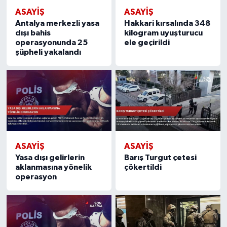
ASAYIŞ
ASAYIŞ
Antalya merkezli yasa
Hakkari kırsalında 348
dışı bahis
kilogram uyuşturucu
operasyonunda 25
ele geçirildi
şüpheli yakalandı
ASAYIŞ
ASAYIŞ
Yasa dışı gelirlerin
Barış Turgut çetesi
aklanmasına yönelik
çökertildi
operasyon