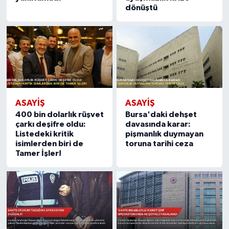
dönüştü
ASAYIŞ
ASAYIŞ
400 bin dolarlık rüşvet
Bursa'daki dehşet
çarkı deşifre oldu:
davasında karar:
Listedeki kritik
pişmanlık duymayan
isimlerden biri de
toruna tarihi ceza
Tamer İşler!