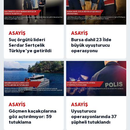
ASAYIŞ
ASAYIŞ
Suç örgütü lideri
Bursa dahil 23 İlde
Serdar Sertçelik
büyük uyuşturucu
Türkiye'ye getirildi
operasyonu
ASAYIŞ
ASAYIŞ
Göçmen kaçakçılarına
Uyuşturucu
göz açtırılmıyor: 59
operasyonlarında 37
tutuklama
şüpheli tutuklandı