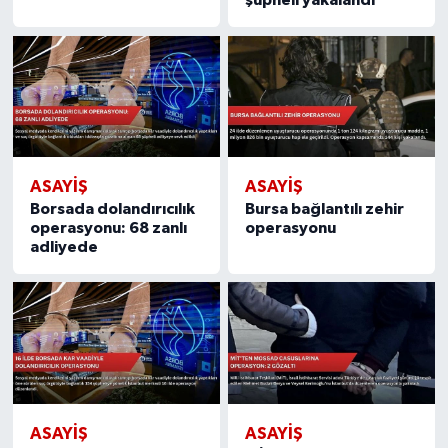
şüpheli yakalandı
ASAYIŞ
ASAYIŞ
Borsada dolandırıcılık
Bursa bağlantılı zehir
operasyonu: 68 zanlı
operasyonu
adliyede
ASAYIŞ
ASAYIŞ