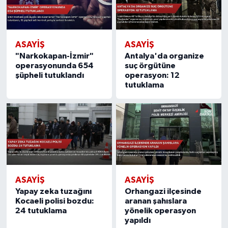
ASAYIŞ
ASAYIŞ
"Narkokapan-İzmir"
Antalya'da organize
operasyonunda 654
suç örgütüne
şüpheli tutuklandı
operasyon: 12
tutuklama
ASAYIŞ
ASAYIŞ
Yapay zeka tuzağını
Orhangazi ilçesinde
Kocaeli polisi bozdu:
aranan şahıslara
24 tutuklama
yönelik operasyon
yapıldı