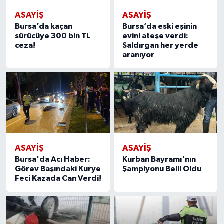
ASAYIŞ
ASAYIŞ
Bursa’da kaçan
Bursa’da eski eşinin
sürücüye 300 bin TL
evini ateşe verdi:
ceza!
Saldırgan her yerde
aranıyor
ASAYIŞ
ASAYIŞ
Bursa'da Acı Haber:
Kurban Bayramı'nın
Görev Başındaki Kurye
Şampiyonu Belli Oldu
Feci Kazada Can Verdi!