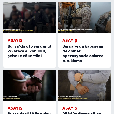
ASAYIŞ
ASAYIŞ
Bursa'da oto vurgunu!
Bursa'yı da kapsayan
28 araca el konuldu,
dev siber
şebeke çökertildi
operasyonda onlarca
tutuklama
ASAYIŞ
ASAYIŞ
Bursa dahil 19 ilde dev
DEAŞ'ın finans ağına