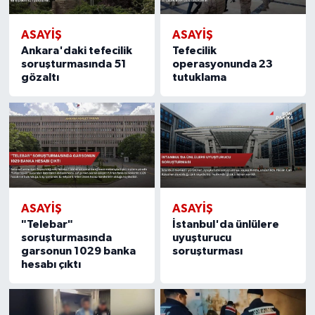
ASAYIŞ
ASAYIŞ
Ankara'daki tefecilik
Tefecilik
soruşturmasında 51
operasyonunda 23
gözaltı
tutuklama
ASAYIŞ
ASAYIŞ
"Telebar"
İstanbul'da ünlülere
soruşturmasında
uyuşturucu
garsonun 1029 banka
soruşturması
hesabı çıktı