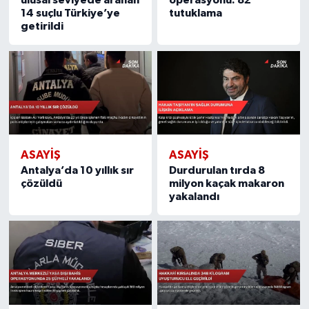
ulusal seviyede aranan
operasyonu: 82
14 suçlu Türkiye’ye
tutuklama
getirildi
ASAYIŞ
ASAYIŞ
Antalya’da 10 yıllık sır
Durdurulan tırda 8
çözüldü
milyon kaçak makaron
yakalandı