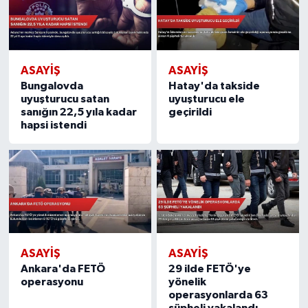
ASAYIŞ
ASAYIŞ
Bungalovda
Hatay'da takside
uyuşturucu satan
uyuşturucu ele
sanığın 22,5 yıla kadar
geçirildi
hapsi istendi
ASAYIŞ
ASAYIŞ
Ankara'da FETÖ
29 ilde FETÖ'ye
operasyonu
yönelik
operasyonlarda 63