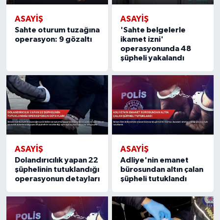
ASAYIŞ
ASAYIŞ
Sahte oturum tuzağına
'Sahte belgelerle
operasyon: 9 gözaltı
ikamet izni'
operasyonunda 48
şüpheli yakalandı
ASAYIŞ
ASAYIŞ
Dolandırıcılık yapan 22
Adliye'nin emanet
şüphelinin tutuklandığı
bürosundan altın çalan
operasyonun detayları
şüpheli tutuklandı