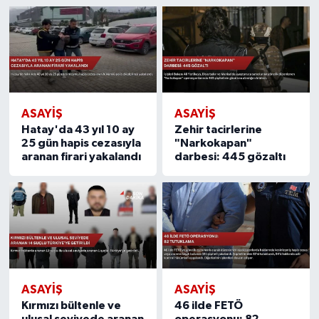
ASAYIŞ
ASAYIŞ
Hatay'da 43 yıl 10 ay
Zehir tacirlerine
25 gün hapis cezasıyla
"Narkokapan"
aranan firari yakalandı
darbesi: 445 gözaltı
ASAYIŞ
ASAYIŞ
Kırmızı bültenle ve
46 ilde FETÖ