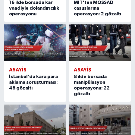
16 ilde borsada kar
MİT'ten MOSSAD
vaadiyle dolandırıcılık
casuslarına
operasyonu
operasyon: 2 gözaltı
ASAYIŞ
ASAYIŞ
İstanbul'da kara para
8 ilde borsada
aklama soruşturması:
manipülasyon
48 gözaltı
operasyonu: 22
gözaltı