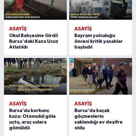
ASAYIŞ
ASAYIŞ
Okul Bahçesine Girdi!
Bayram yolculuğu
Bursa'daki Kaza Ucuz
öncesi kritik yasaklar
Atlatıldı
başladı!
ASAYIŞ
ASAYIŞ
Bursa’da korkunç
Bursa'da kaçak
kaza: Otomobil göle
göçmenlerin
uçtu, araç sulara
saklandığı ev deşifre
gömüldü
oldu