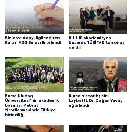
Binlerce Adayı İlgilendiren
BUÜ'lü akademisyen
Karar: AGS Sınavı Ertelendi
başardı: TÜBİTAK'tan onay
geldi!
Bursa Uludağ
Bursa bir tarihçisini
Üniversitesi'nin akademik
kaybetti: Dr. Doğan Yavaş
başarısı: Patent
uğurlandı
ticarileşmesinde Türkiye
birinciliği