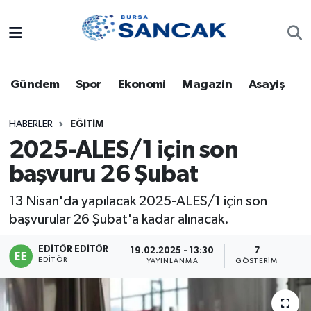
Asayiş
Hava Durumu
Gündem
Spor
Ekonomi
Magazin
Asayiş
Bursa
Trafik Durumu
Dünya
Süper Lig Puan Durumu ve Fikstür
HABERLER
EĞITIM
2025-ALES/1 için son
Eğitim
Tüm Manşetler
başvuru 26 Şubat
Ekonomi
Son Dakika Haberleri
13 Nisan'da yapılacak 2025-ALES/1 için son
başvurular 26 Şubat'a kadar alınacak.
Genel
Haber Arşivi
EDITÖR EDITÖR
19.02.2025 - 13:30
7
EDITÖR
YAYINLANMA
GÖSTERIM
Gündem
Magazin