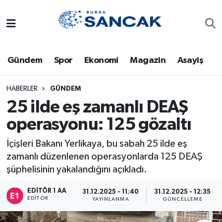
Asayiş
Hava Durumu
Gündem
Spor
Ekonomi
Magazin
Asayiş
Bursa
Trafik Durumu
Dünya
Süper Lig Puan Durumu ve Fikstür
HABERLER
GÜNDEM
25 ilde eş zamanlı DEAŞ
Eğitim
Tüm Manşetler
operasyonu: 125 gözaltı
Ekonomi
Son Dakika Haberleri
İçişleri Bakanı Yerlikaya, bu sabah 25 ilde eş
zamanlı düzenlenen operasyonlarda 125 DEAŞ
Genel
Haber Arşivi
şüphelisinin yakalandığını açıkladı.
Gündem
EDITÖR 1 AA
31.12.2025 - 11:40
31.12.2025 - 12:35
EDITÖR
YAYINLANMA
GÜNCELLEME
Magazin