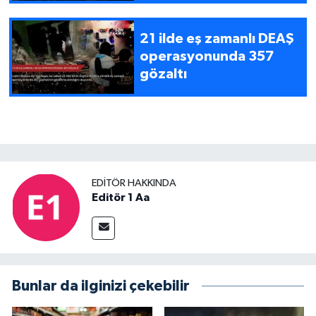
21 ilde eş zamanlı DEAŞ
operasyonunda 357
gözaltı
EDITÖR HAKKINDA
Editör 1 Aa
Bunlar da ilginizi çekebilir