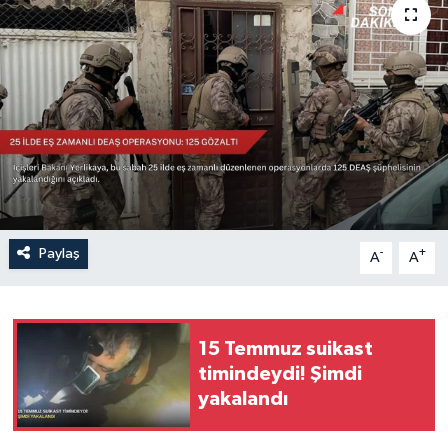
Sağlık
Siyaset
Spor
Türkiye
Paylaş
-
+
A
A
15 Temmuz suikast
timindeydi! Şimdi
yakalandı