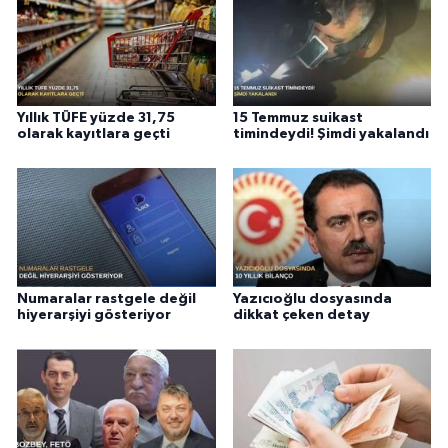
Yıllık TÜFE yüzde 31,75
15 Temmuz suikast
olarak kayıtlara geçti
timindeydi! Şimdi yakalandı
Numaralar rastgele değil
Yazıcıoğlu dosyasında
hiyerarşiyi gösteriyor
dikkat çeken detay