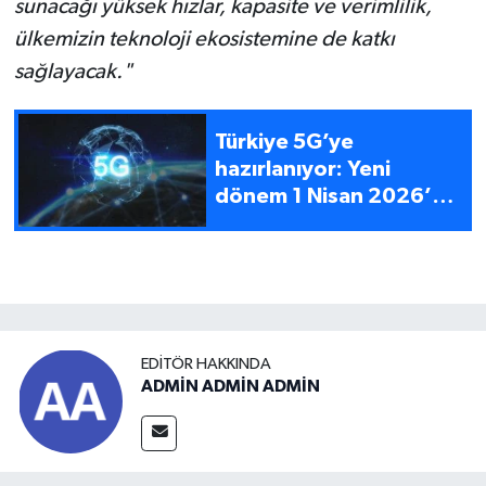
sunacağı yüksek hızlar, kapasite ve verimlilik,
ülkemizin teknoloji ekosistemine de katkı
sağlayacak."
Türkiye 5G’ye
hazırlanıyor: Yeni
dönem 1 Nisan 2026’da
başlıyor
EDITÖR HAKKINDA
ADMİN ADMİN ADMİN