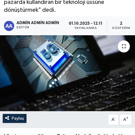
pazarda kullandıran bir teknoloji üssüne
dönüştürmek" dedi.
Sağlık
ADMİN ADMİN ADMİN
01.10.2025 - 12:11
2
Siyaset
EDITÖR
YAYINLANMA
GÖSTERIM
Spor
Türkiye
Paylaş
-
+
A
A