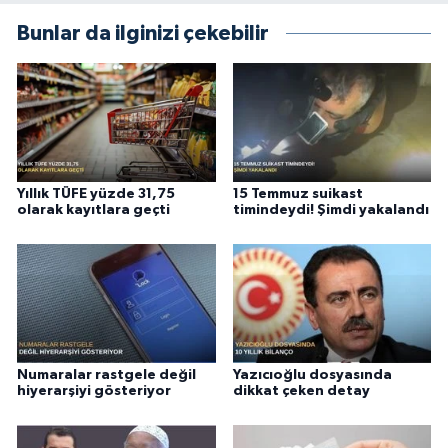
Bunlar da ilginizi çekebilir
Yıllık TÜFE yüzde 31,75
15 Temmuz suikast
olarak kayıtlara geçti
timindeydi! Şimdi yakalandı
Numaralar rastgele değil
Yazıcıoğlu dosyasında
hiyerarşiyi gösteriyor
dikkat çeken detay