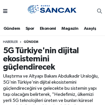
Asayiş
Hava Durumu
Gündem
Spor
Ekonomi
Magazin
Asayiş
Bursa
Trafik Durumu
Dünya
Süper Lig Puan Durumu ve Fikstür
HABERLER
GÜNDEM
5G Türkiye'nin dijital
Eğitim
Tüm Manşetler
ekosistemini
güçlendirecek
Ekonomi
Son Dakika Haberleri
Ulaştırma ve Altyapı Bakanı Abdulkadir Uraloğlu,
Genel
Haber Arşivi
5G'nin Türkiye'nin dijital ekosistemini
güçlendireceğini ve gelecekte bu sistemin yapı
Gündem
taşı olacağını belirterek, "Hedefimiz, ülkemizi
yerli 5G teknolojileri üreten ve bunları küresel
Magazin