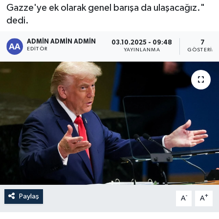
Gazze'ye ek olarak genel barışa da ulaşacağız."
Sağlık
dedi.
Siyaset
ADMİN ADMİN ADMİN
03.10.2025 - 09:48
7
EDITÖR
YAYINLANMA
GÖSTERIM
Spor
Türkiye
Paylaş
-
+
A
A