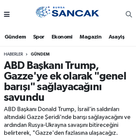
Asayiş
Hava Durumu
Gündem
Spor
Ekonomi
Magazin
Asayiş
Bursa
Trafik Durumu
Dünya
Süper Lig Puan Durumu ve Fikstür
HABERLER
GÜNDEM
ABD Başkanı Trump,
Eğitim
Tüm Manşetler
Gazze'ye ek olarak "genel
barışı" sağlayacağını
Ekonomi
Son Dakika Haberleri
savundu
Genel
Haber Arşivi
ABD Başkanı Donald Trump, İsrail'in saldırıları
Gündem
altındaki Gazze Şeridi'nde barışı sağlayacağını ve
ardından Rusya-Ukrayna savaşını bitireceğini
Magazin
belirterek, "Gazze'den fazlasına ulaşacağız.