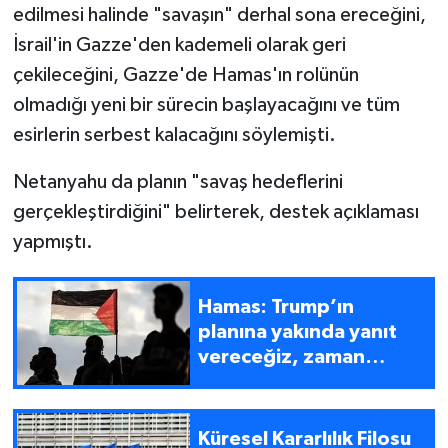
edilmesi halinde "savaşın" derhal sona ereceğini,
İsrail'in Gazze'den kademeli olarak geri
çekileceğini, Gazze'de Hamas'ın rolünün
olmadığı yeni bir sürecin başlayacağını ve tüm
esirlerin serbest kalacağını söylemişti.
Netanyahu da planın "savaş hedeflerini
gerçekleştirdiğini" belirterek, destek açıklaması
yapmıştı.
Hamas: Trump’ın
planına yakında yanıt
vereceğiz, zaman
baskısı altında değiliz
Küresel Kararlılık Filosu