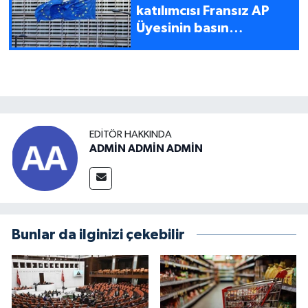
katılımcısı Fransız AP
Üyesinin basın
ofisinden AB'ye acilen
harekete geçme çağrısı
EDITÖR HAKKINDA
ADMİN ADMİN ADMİN
Bunlar da ilginizi çekebilir