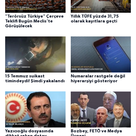
"Terörsüz Türkiye" Çerçeve
Yıllık TÜFE yüzde 31,75
Teklifi Bugün Meclis'te
olarak kayıtlara geçti
Görüşülecek
15 Temmuz suikast
Numaralar rastgele değil
timindeydi! Şimdi yakalandı
hiyerarşiyi gösteriyor
Yazıcıoğlu dosyasında
Bozbey, FETÖ ve Medya