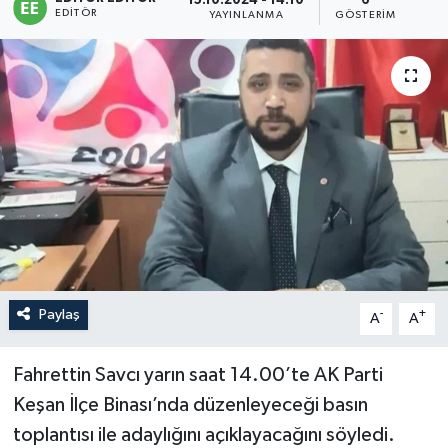
15.10.2024 - 14:10
6
EDITÖR
YAYINLANMA
GÖSTERIM
Sağlık
Siyaset
Spor
Türkiye
Paylaş
-
+
A
A
Fahrettin Savcı yarın saat 14.00’te AK Parti
Keşan İlçe Binası’nda düzenleyeceği basın
toplantısı ile adaylığını açıklayacağını söyledi.