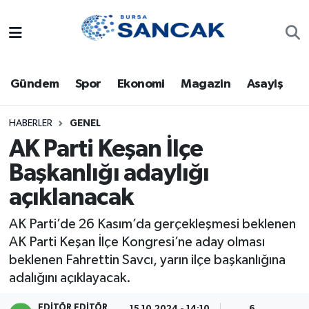
Asayiş
Hava Durumu
Gündem
Spor
Ekonomi
Magazin
Asayiş
Bursa
Trafik Durumu
Dünya
Süper Lig Puan Durumu ve Fikstür
HABERLER
GENEL
AK Parti Keşan İlçe
Eğitim
Tüm Manşetler
Başkanlığı adaylığı
açıklanacak
Ekonomi
Son Dakika Haberleri
AK Parti’de 26 Kasım’da gerçekleşmesi beklenen
Genel
Haber Arşivi
AK Parti Keşan İlçe Kongresi’ne aday olması
beklenen Fahrettin Savcı, yarın ilçe başkanlığına
Gündem
adalığını açıklayacak.
Magazin
EDITÖR EDITÖR