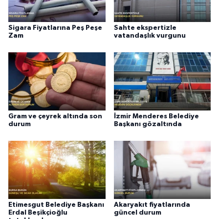
Sigara Fiyatlarına Peş Peşe
Sahte ekspertizle
Zam
vatandaşlık vurgunu
Gram ve çeyrek altında son
İzmir Menderes Belediye
durum
Başkanı gözaltında
Etimesgut Belediye Başkanı
Akaryakıt fiyatlarında
Erdal Beşikçioğlu
güncel durum