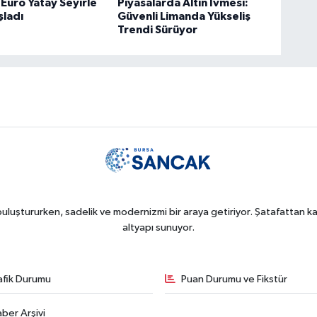
 Euro Yatay Seyirle
Piyasalarda Altın İvmesi:
şladı
Güvenli Limanda Yükseliş
Trendi Sürüyor
uluştururken, sadelik ve modernizmi bir araya getiriyor. Şatafattan kaç
altyapı sunuyor.
afik Durumu
Puan Durumu ve Fikstür
ber Arşivi