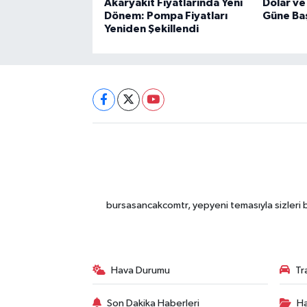
Akaryakıt Fiyatlarında Yeni
Dolar ve
Dönem: Pompa Fiyatları
Güne Ba
Yeniden Şekillendi
bursasancakcomtr, yepyeni temasıyla sizleri b
Hava Durumu
Tr
Son Dakika Haberleri
Ha