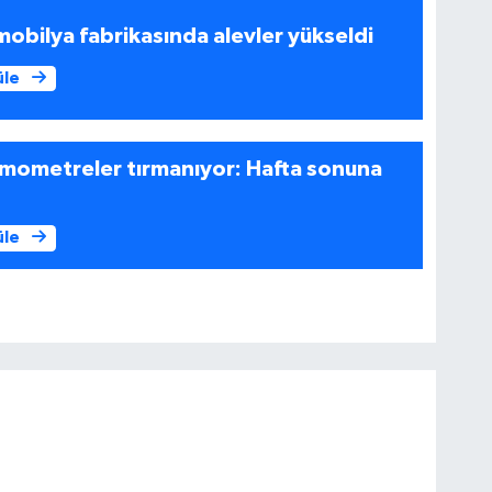
mobilya fabrikasında alevler yükseldi
üle
rmometreler tırmanıyor: Hafta sonuna
üle