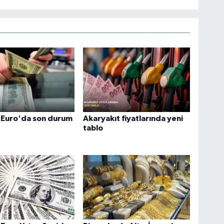
 Euro'da son durum
Akaryakıt fiyatlarında yeni
tablo