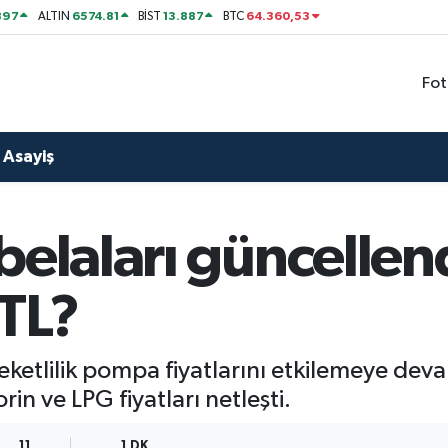
897
6574.81
13.887
64.360,53
ALTIN
BİST
BTC
Fot
Asayiş
belaları güncellen
TL?
eketlilik pompa fiyatlarını etkilemeye dev
in ve LPG fiyatları netleşti.
11
1 DK