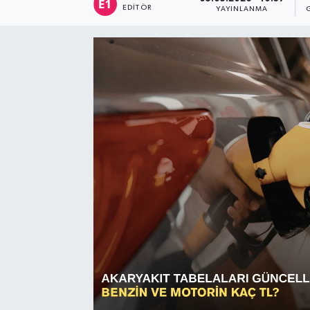
EDITÖR
YAYINLANMA
Sağlık
Siyaset
Spor
Türkiye