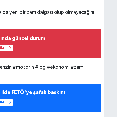
 ya da yeni bir zam dalgası olup olmayacağını
sında güncel durum
üle
benzin #motorin #lpg #ekonomi #zam
6 ilde FETÖ'ye şafak baskını
üle