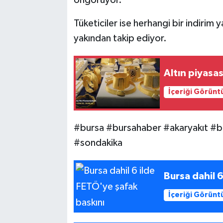
öngörüyor.
Tüketiciler ise herhangi bir indirim
yakından takip ediyor.
Altın piyasa
İçeriği Görünt
#bursa #bursahaber #akaryakıt #
#sondakika
Bursa dahil 
İçeriği Görünt