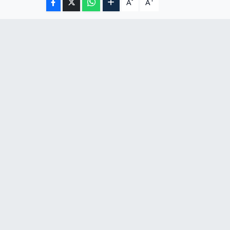
-
+
A
A