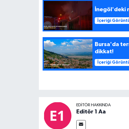
İnegöl'deki 
İçeriği Görünt
Bursa'da te
dikkat!
İçeriği Görünt
EDITÖR HAKKINDA
Editör 1 Aa