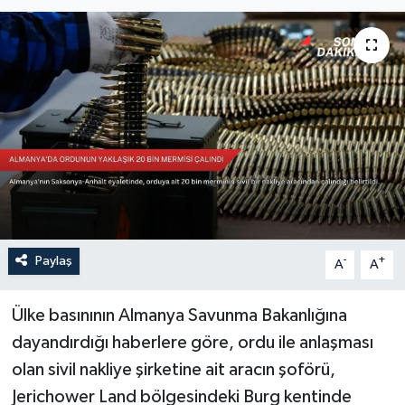
Sağlık
Siyaset
Spor
Türkiye
Paylaş
-
+
A
A
Ülke basınının Almanya Savunma Bakanlığına
dayandırdığı haberlere göre, ordu ile anlaşması
olan sivil nakliye şirketine ait aracın şoförü,
Jerichower Land bölgesindeki Burg kentinde