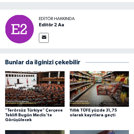
EDITÖR HAKKINDA
Editör 2 Aa
Bunlar da ilginizi çekebilir
"Terörsüz Türkiye" Çerçeve
Yıllık TÜFE yüzde 31,75
Teklifi Bugün Meclis'te
olarak kayıtlara geçti
Görüşülecek