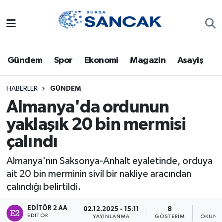
Asayiş
Hava Durumu
Gündem
Spor
Ekonomi
Magazin
Asayiş
Bursa
Trafik Durumu
Dünya
Süper Lig Puan Durumu ve Fikstür
HABERLER
GÜNDEM
Almanya'da ordunun
Eğitim
Tüm Manşetler
yaklaşık 20 bin mermisi
çalındı
Ekonomi
Son Dakika Haberleri
Almanya'nın Saksonya-Anhalt eyaletinde, orduya
Genel
Haber Arşivi
ait 20 bin merminin sivil bir nakliye aracından
çalındığı belirtildi.
Gündem
EDITÖR 2 AA
02.12.2025 - 15:11
8
1
Magazin
EDITÖR
YAYINLANMA
GÖSTERIM
OKUNM