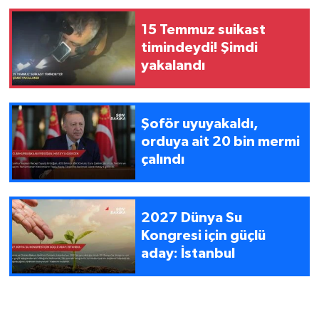
15 Temmuz suikast
timindeydi! Şimdi
yakalandı
Şoför uyuyakaldı,
orduya ait 20 bin mermi
çalındı
2027 Dünya Su
Kongresi için güçlü
aday: İstanbul