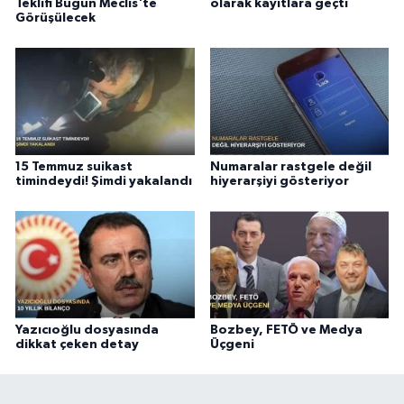
Teklifi Bugün Meclis'te
olarak kayıtlara geçti
Görüşülecek
15 Temmuz suikast
Numaralar rastgele değil
timindeydi! Şimdi yakalandı
hiyerarşiyi gösteriyor
Yazıcıoğlu dosyasında
Bozbey, FETÖ ve Medya
dikkat çeken detay
Üçgeni