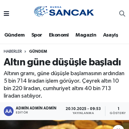
Asayiş
Hava Durumu
Gündem
Spor
Ekonomi
Magazin
Asayiş
Bursa
Trafik Durumu
Dünya
Süper Lig Puan Durumu ve Fikstür
HABERLER
GÜNDEM
Altın güne düşüşle başladı
Eğitim
Tüm Manşetler
Altının gramı, güne düşüşle başlamasının ardından
5 bin 714 liradan işlem görüyor. Çeyrek altın 10
Ekonomi
Son Dakika Haberleri
bin 220 liradan, cumhuriyet altını 40 bin 713
Genel
Haber Arşivi
liradan satılıyor.
ADMİN ADMİN ADMİN
20.10.2025 - 09:53
1
Gündem
EDITÖR
YAYINLANMA
GÖSTERIM
Magazin