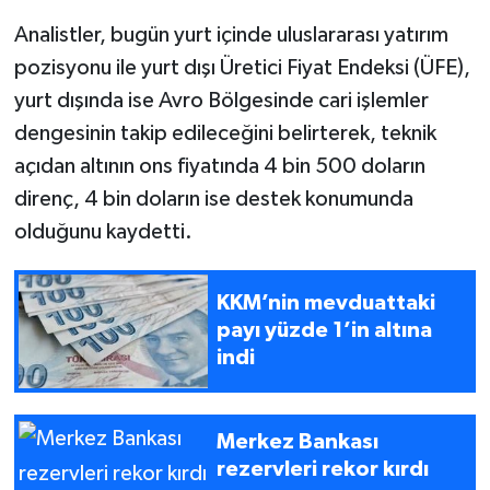
Analistler, bugün yurt içinde uluslararası yatırım
pozisyonu ile yurt dışı Üretici Fiyat Endeksi (ÜFE),
yurt dışında ise Avro Bölgesinde cari işlemler
dengesinin takip edileceğini belirterek, teknik
açıdan altının ons fiyatında 4 bin 500 doların
direnç, 4 bin doların ise destek konumunda
olduğunu kaydetti.
KKM’nin mevduattaki
payı yüzde 1’in altına
indi
Merkez Bankası
rezervleri rekor kırdı