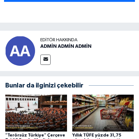
EDITÖR HAKKINDA
ADMİN ADMİN ADMİN
Bunlar da ilginizi çekebilir
"Terörsüz Türkiye" Çerçeve
Yıllık TÜFE yüzde 31,75