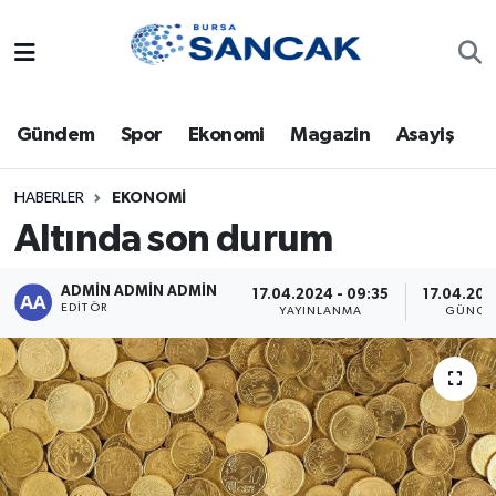
Asayiş
Hava Durumu
Gündem
Spor
Ekonomi
Magazin
Asayiş
Bursa
Trafik Durumu
Dünya
Süper Lig Puan Durumu ve Fikstür
HABERLER
EKONOMI
Altında son durum
Eğitim
Tüm Manşetler
ADMİN ADMİN ADMİN
17.04.2024 - 09:35
17.04.202
Ekonomi
Son Dakika Haberleri
EDITÖR
YAYINLANMA
GÜNCE
Genel
Haber Arşivi
Gündem
Magazin