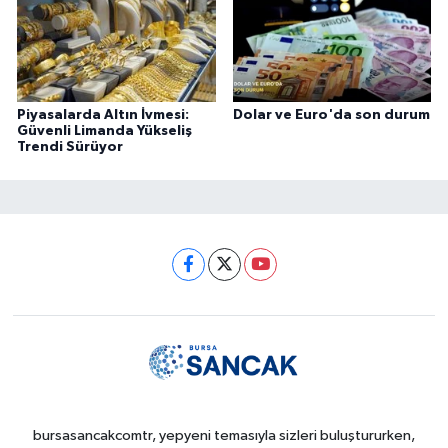
Piyasalarda Altın İvmesi:
Dolar ve Euro'da son durum
Güvenli Limanda Yükseliş
Trendi Sürüyor
bursasancakcomtr, yepyeni temasıyla sizleri buluştururken,