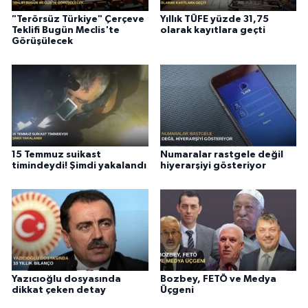
"Terörsüz Türkiye" Çerçeve
Yıllık TÜFE yüzde 31,75
Teklifi Bugün Meclis'te
olarak kayıtlara geçti
Görüşülecek
15 Temmuz suikast
Numaralar rastgele değil
timindeydi! Şimdi yakalandı
hiyerarşiyi gösteriyor
Yazıcıoğlu dosyasında
Bozbey, FETÖ ve Medya
dikkat çeken detay
Üçgeni