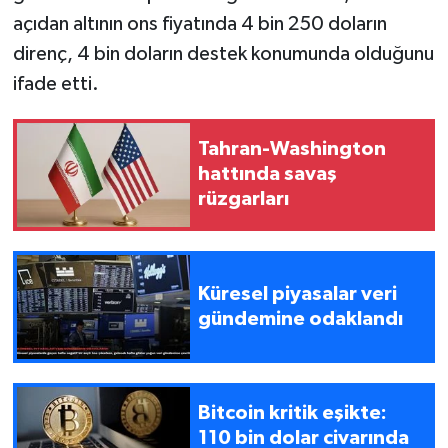
açıdan altının ons fiyatında 4 bin 250 doların
direnç, 4 bin doların destek konumunda olduğunu
ifade etti.
Tahran-Washington
hattında savaş
rüzgarları
Küresel piyasalar veri
gündemine odaklandı
Bitcoin kritik eşikte:
110 bin dolar civarında