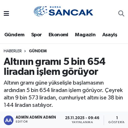
Asayiş
Hava Durumu
Gündem
Spor
Ekonomi
Magazin
Asayiş
Bursa
Trafik Durumu
Dünya
Süper Lig Puan Durumu ve Fikstür
HABERLER
GÜNDEM
Altının gramı 5 bin 654
Eğitim
Tüm Manşetler
liradan işlem görüyor
Ekonomi
Son Dakika Haberleri
Altının gramı güne yükselişle başlamasının
ardından 5 bin 654 liradan işlem görüyor. Çeyrek
Genel
Haber Arşivi
altın 9 bin 573 liradan, cumhuriyet altını ise 38 bin
144 liradan satılıyor.
Gündem
ADMİN ADMİN ADMİN
25.11.2025 - 09:46
1
EDITÖR
YAYINLANMA
GÖSTERIM
Magazin