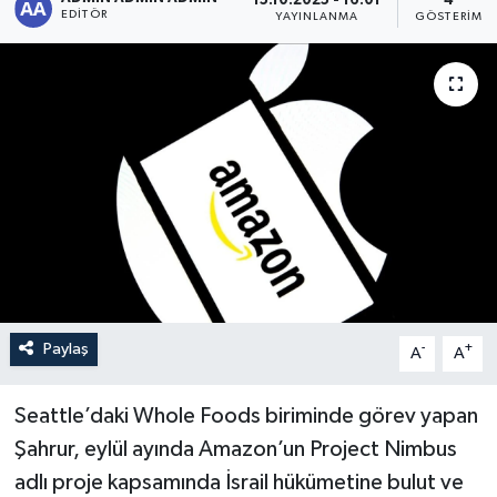
15.10.2025 - 16:01
4
EDITÖR
YAYINLANMA
GÖSTERIM
Sağlık
Siyaset
Spor
Türkiye
Paylaş
-
+
A
A
Seattle’daki Whole Foods biriminde görev yapan
Şahrur, eylül ayında Amazon’un Project Nimbus
adlı proje kapsamında İsrail hükümetine bulut ve