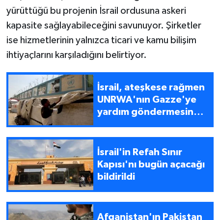
yürüttüğü bu projenin İsrail ordusuna askeri
kapasite sağlayabileceğini savunuyor. Şirketler
ise hizmetlerinin yalnızca ticari ve kamu bilişim
ihtiyaçlarını karşıladığını belirtiyor.
İsrail, ateşkese rağmen
UNRWA'nın Gazze'ye
yardım göndermesine
izin vermiyor
İsrail'in Refah Sınır
Kapısı'nı bugün açacağı
bildirildi
Afganistan'ın Pakistan