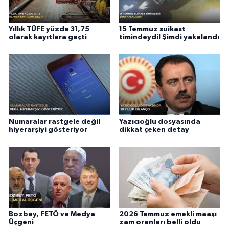
Yıllık TÜFE yüzde 31,75
15 Temmuz suikast
olarak kayıtlara geçti
timindeydi! Şimdi yakalandı
Numaralar rastgele değil
Yazıcıoğlu dosyasında
hiyerarşiyi gösteriyor
dikkat çeken detay
Bozbey, FETÖ ve Medya
2026 Temmuz emekli maaşı
Üçgeni
zam oranları belli oldu