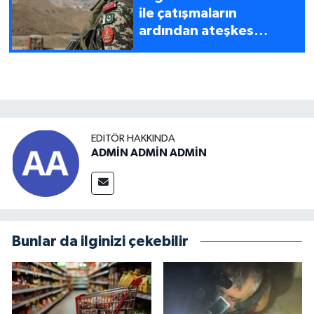
ile çatışmaların
ardından ateşkes
talebinde bulunduğu
iddiası
EDITÖR HAKKINDA
ADMİN ADMİN ADMİN
Bunlar da ilginizi çekebilir