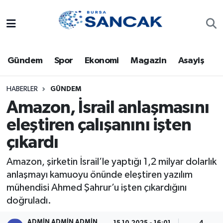
Asayiş
Hava Durumu
Gündem
Spor
Ekonomi
Magazin
Asayiş
Bursa
Trafik Durumu
Dünya
Süper Lig Puan Durumu ve Fikstür
HABERLER
GÜNDEM
Amazon, İsrail anlaşmasını
Eğitim
Tüm Manşetler
eleştiren çalışanını işten
çıkardı
Ekonomi
Son Dakika Haberleri
Amazon, şirketin İsrail’le yaptığı 1,2 milyar dolarlık
Genel
Haber Arşivi
anlaşmayı kamuoyu önünde eleştiren yazılım
mühendisi Ahmed Şahrur’u işten çıkardığını
Gündem
doğruladı.
Magazin
ADMİN ADMİN ADMİN