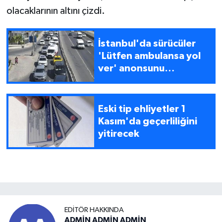
olacaklarının altını çizdi.
İstanbul'da sürücüler
'Lütfen ambulansa yol
ver' anonsunu
radyodan duyacak
Eski tip ehliyetler 1
Kasım'da geçerliliğini
yitirecek
EDITÖR HAKKINDA
ADMİN ADMİN ADMİN