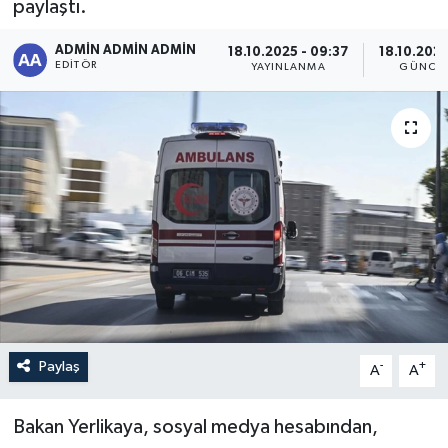
paylaştı.
Sağlık
ADMİN ADMİN ADMİN
18.10.2025 - 09:37
18.10.2025
EDITÖR
YAYINLANMA
GÜNCEL
Siyaset
Spor
Türkiye
Paylaş
-
+
A
A
Bakan Yerlikaya, sosyal medya hesabından,