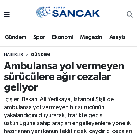
Asayiş
Hava Durumu
Gündem
Spor
Ekonomi
Magazin
Asayiş
Bursa
Trafik Durumu
Dünya
Süper Lig Puan Durumu ve Fikstür
HABERLER
GÜNDEM
Ambulansa yol vermeyen
Eğitim
Tüm Manşetler
sürücülere ağır cezalar
geliyor
Ekonomi
Son Dakika Haberleri
İçişleri Bakanı Ali Yerlikaya, İstanbul Şişli'de
Genel
Haber Arşivi
ambulansa yol vermeyen bir sürücünün
yakalandığını duyurarak, trafikte geçiş
Gündem
üstünlüğüne sahip araçları engelleyenlere yönelik
hazırlanan yeni kanun teklifindeki caydırıcı cezaları
Magazin