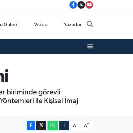
o Galeri
Video
Yazarlar
mi
er biriminde görevli
Yöntemleri ile Kişisel İmaj
-
+
A
A