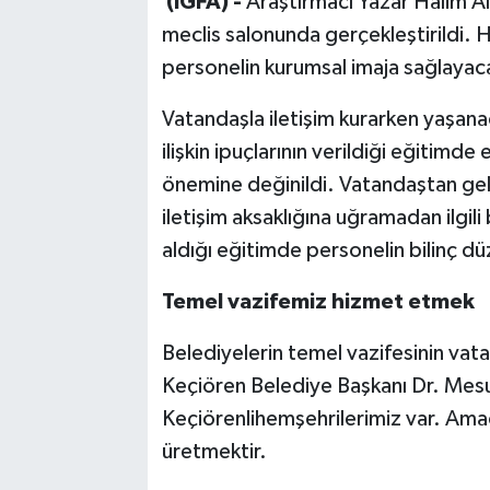
(İGFA) -
Araştırmacı Yazar Halim Alt
meclis salonunda gerçekleştirildi. Hal
personelin kurumsal imaja sağlayaca
Vatandaşla iletişim kurarken yaşanac
ilişkin ipuçlarının verildiği eğitimd
önemine değinildi. Vatandaştan gelen
iletişim aksaklığına uğramadan ilgili 
aldığı eğitimde personelin bilinç düze
Temel vazifemiz hizmet etmek
Belediyelerin temel vazifesinin v
Keçiören Belediye Başkanı Dr. Mes
Keçiörenlihemşehrilerimiz var. Ama
üretmektir.