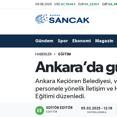
47,7436
55,2510
64,48
09-08-2026
USD
EUR
GBP
Asayiş
Hava Durumu
Bursa
Trafik Durumu
Gündem
Spor
Ekonomi
Magazin
Dünya
Süper Lig Puan Durumu ve Fikstür
HABERLER
EĞITIM
Eğitim
Tüm Manşetler
Ankara’da gü
Ekonomi
Son Dakika Haberleri
Ankara Keçiören Belediyesi, va
Genel
Haber Arşivi
personele yönelik İletişim ve H
Eğitimi düzenledi.
Gündem
EDITÖR EDITÖR
05.02.2025 - 12:18
EDITÖR
Magazin
YAYINLANMA