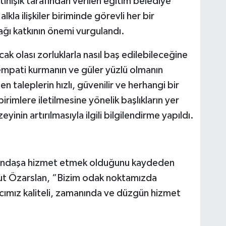
ınışık tarafından verilen eğitim belediye
kla ilişkiler biriminde görevli her bir
ğı katkının önemi vurgulandı.
ak olası zorluklarla nasıl baş edilebileceğine
e empati kurmanın ve güler yüzlü olmanın
 taleplerin hızlı, güvenilir ve herhangi bir
birimlere iletilmesine yönelik başlıkların yer
yinin artırılmasıyla ilgili bilgilendirme yapıldı.
atandaşa hizmet etmek olduğunu kaydeden
ut Özarslan, “Bizim odak noktamızda
cımız kaliteli, zamanında ve düzgün hizmet