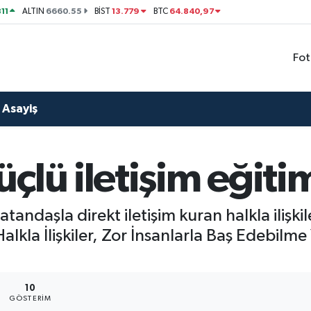
11
6660.55
13.779
64.840,97
ALTIN
BİST
BTC
Fot
Asayiş
çlü iletişim eğiti
tandaşla direkt iletişim kuran halkla ilişkil
alkla İlişkiler, Zor İnsanlarla Baş Edebilme 
10
GÖSTERIM