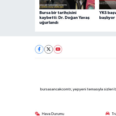
Bursa bir tarihçisini
YKS başv
kaybetti: Dr. Doğan Yavaş
başlıyor
uğurlandı
bursasancakcomtr, yepyeni temasıyla sizleri b
Hava Durumu
Tr