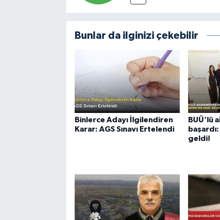
Bunlar da ilginizi çekebilir
Binlerce Adayı İlgilendiren
BUÜ'lü 
Karar: AGS Sınavı Ertelendi
başardı:
geldi!