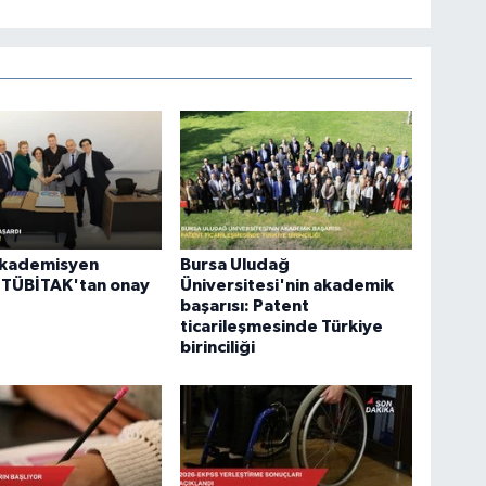
akademisyen
Bursa Uludağ
 TÜBİTAK'tan onay
Üniversitesi'nin akademik
başarısı: Patent
ticarileşmesinde Türkiye
birinciliği