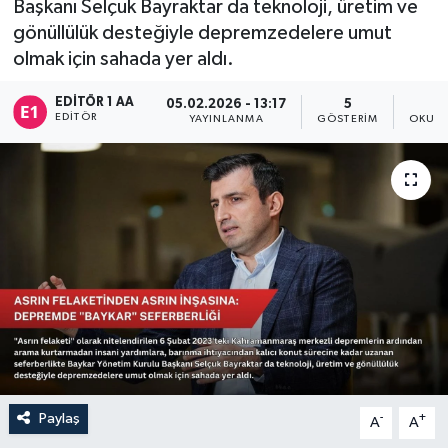
Başkanı Selçuk Bayraktar da teknoloji, üretim ve
gönüllülük desteğiyle depremzedelere umut
Sağlık
olmak için sahada yer aldı.
Siyaset
EDITÖR 1 AA
05.02.2026 - 13:17
5
EDITÖR
YAYINLANMA
GÖSTERIM
OKUNM
Spor
Türkiye
Paylaş
-
+
A
A