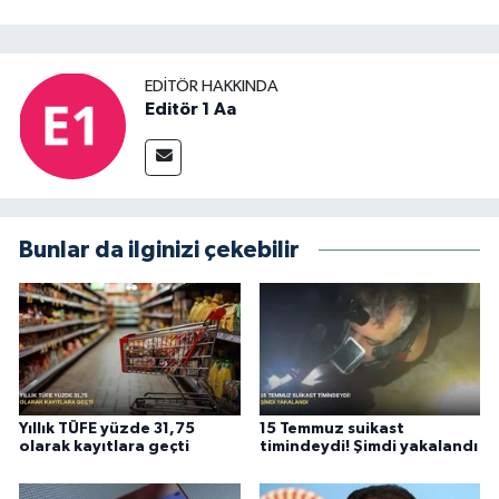
EDITÖR HAKKINDA
Editör 1 Aa
Bunlar da ilginizi çekebilir
Yıllık TÜFE yüzde 31,75
15 Temmuz suikast
olarak kayıtlara geçti
timindeydi! Şimdi yakalandı