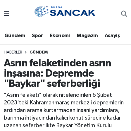
Asayiş
Hava Durumu
Gündem
Spor
Ekonomi
Magazin
Asayiş
Bursa
Trafik Durumu
Dünya
Süper Lig Puan Durumu ve Fikstür
HABERLER
GÜNDEM
Asrın felaketinden asrın
Eğitim
Tüm Manşetler
inşasına: Depremde
"Baykar" seferberliği
Ekonomi
Son Dakika Haberleri
"Asrın felaketi" olarak nitelendirilen 6 Şubat
Genel
Haber Arşivi
2023'teki Kahramanmaraş merkezli depremlerin
ardından arama kurtarmadan insani yardımlara,
Gündem
barınma ihtiyacından kalıcı konut sürecine kadar
uzanan seferberlikte Baykar Yönetim Kurulu
Magazin