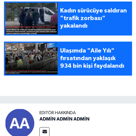
Kadın sürücüye saldıran
"trafik zorbası"
yakalandı
Ulaşımda "Aile Yılı"
fırsatından yaklaşık
934 bin kişi faydalandı
EDITÖR HAKKINDA
ADMİN ADMİN ADMİN