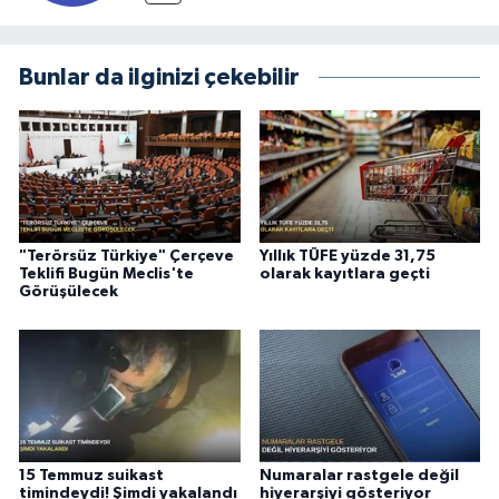
Bunlar da ilginizi çekebilir
"Terörsüz Türkiye" Çerçeve
Yıllık TÜFE yüzde 31,75
Teklifi Bugün Meclis'te
olarak kayıtlara geçti
Görüşülecek
15 Temmuz suikast
Numaralar rastgele değil
timindeydi! Şimdi yakalandı
hiyerarşiyi gösteriyor