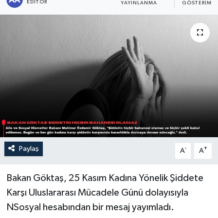
EDITÖR
YAYINLANMA
GÖSTERIM
Sağlık
Siyaset
Spor
Türkiye
Paylaş
-
+
A
A
Bakan Göktaş, 25 Kasım Kadına Yönelik Şiddete
Karşı Uluslararası Mücadele Günü dolayısıyla
NSosyal hesabından bir mesaj yayımladı.