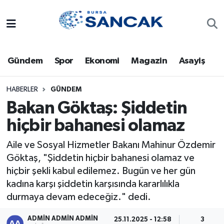
Asayiş
Hava Durumu
Gündem
Spor
Ekonomi
Magazin
Asayiş
Bursa
Trafik Durumu
Dünya
Süper Lig Puan Durumu ve Fikstür
HABERLER
GÜNDEM
Bakan Göktaş: Şiddetin
Eğitim
Tüm Manşetler
hiçbir bahanesi olamaz
Ekonomi
Son Dakika Haberleri
Aile ve Sosyal Hizmetler Bakanı Mahinur Özdemir
Göktaş, "Şiddetin hiçbir bahanesi olamaz ve
Genel
Haber Arşivi
hiçbir şekli kabul edilemez. Bugün ve her gün
kadına karşı şiddetin karşısında kararlılıkla
Gündem
durmaya devam edeceğiz." dedi.
Magazin
ADMİN ADMİN ADMİN
25.11.2025 - 12:58
3