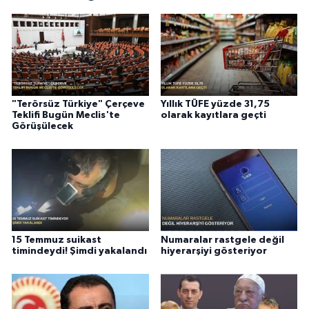
"Terörsüz Türkiye" Çerçeve
Yıllık TÜFE yüzde 31,75
Teklifi Bugün Meclis'te
olarak kayıtlara geçti
Görüşülecek
15 Temmuz suikast
Numaralar rastgele değil
timindeydi! Şimdi yakalandı
hiyerarşiyi gösteriyor