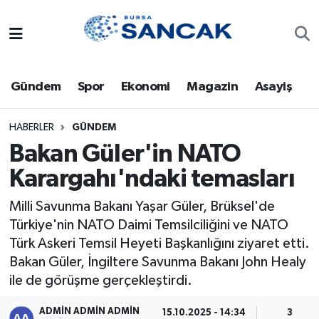
Asayiş
Hava Durumu
Gündem
Spor
Ekonomi
Magazin
Asayiş
Bursa
Trafik Durumu
Dünya
Süper Lig Puan Durumu ve Fikstür
HABERLER
GÜNDEM
Bakan Güler'in NATO
Eğitim
Tüm Manşetler
Karargahı'ndaki temasları
Ekonomi
Son Dakika Haberleri
Milli Savunma Bakanı Yaşar Güler, Brüksel'de
Türkiye'nin NATO Daimi Temsilciliğini ve NATO
Genel
Haber Arşivi
Türk Askeri Temsil Heyeti Başkanlığını ziyaret etti.
Bakan Güler, İngiltere Savunma Bakanı John Healy
Gündem
ile de görüşme gerçekleştirdi.
Magazin
ADMİN ADMİN ADMİN
15.10.2025 - 14:34
3