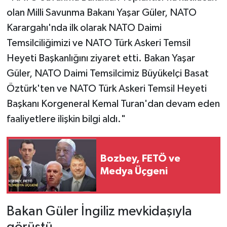
olan Milli Savunma Bakanı Yaşar Güler, NATO
Karargahı'nda ilk olarak NATO Daimi
Temsilciliğimizi ve NATO Türk Askeri Temsil
Heyeti Başkanlığını ziyaret etti. Bakan Yaşar
Güler, NATO Daimi Temsilcimiz Büyükelçi Basat
Öztürk'ten ve NATO Türk Askeri Temsil Heyeti
Başkanı Korgeneral Kemal Turan'dan devam eden
faaliyetlere ilişkin bilgi aldı."
Bozbey, FETÖ ve
Medya Üçgeni
Bakan Güler İngiliz mevkidaşıyla