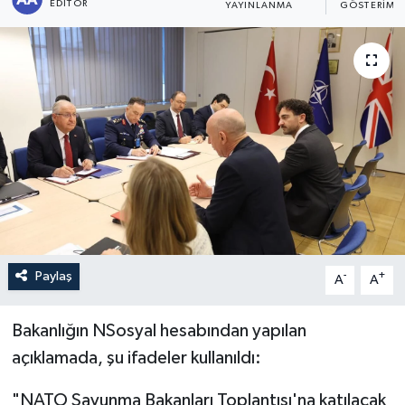
EDITÖR
YAYINLANMA
GÖSTERIM
Sağlık
Siyaset
Spor
Türkiye
Paylaş
-
+
A
A
Bakanlığın NSosyal hesabından yapılan
açıklamada, şu ifadeler kullanıldı:
"NATO Savunma Bakanları Toplantısı'na katılacak