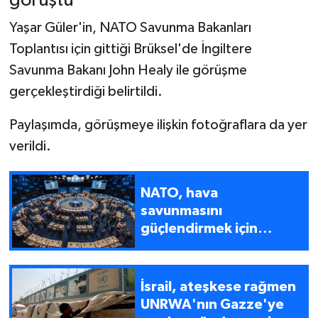
görüştü
Yaşar Güler'in, NATO Savunma Bakanları
Toplantısı için gittiği Brüksel'de İngiltere
Savunma Bakanı John Healy ile görüşme
gerçekleştirdiği belirtildi.
Paylaşımda, görüşmeye ilişkin fotoğraflara da yer
verildi.
NATO, hava
savunmasını
güçlendirmek için
savunma bakanlarını
topluyor
İsrail, ateşkese rağmen
UNRWA'nın Gazze'ye