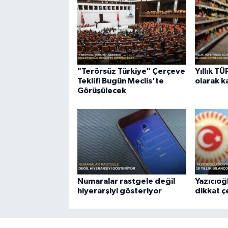
"Terörsüz Türkiye" Çerçeve
Yıllık T
Teklifi Bugün Meclis'te
olarak k
Görüşülecek
Numaralar rastgele değil
Yazıcıoğ
hiyerarşiyi gösteriyor
dikkat 