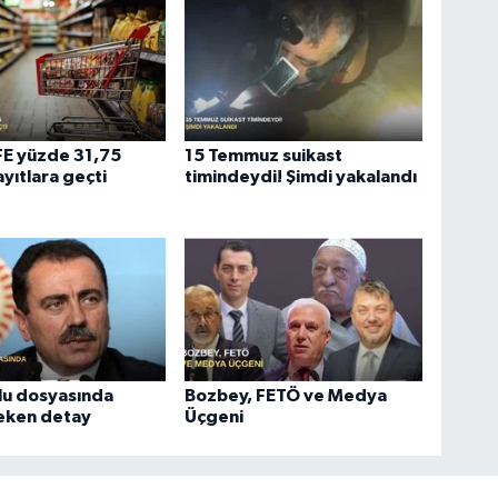
ÜFE yüzde 31,75
15 Temmuz suikast
ayıtlara geçti
timindeydi! Şimdi yakalandı
lu dosyasında
Bozbey, FETÖ ve Medya
çeken detay
Üçgeni