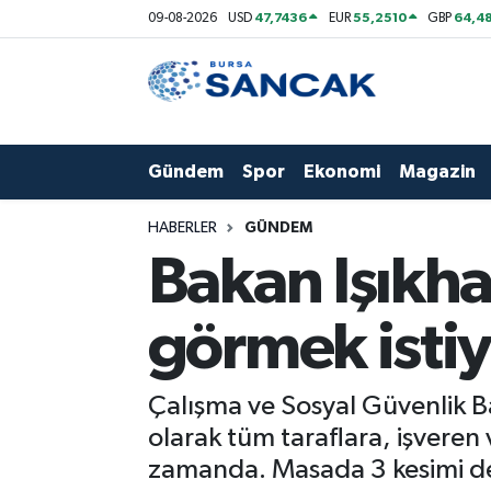
47,7436
55,2510
64,48
09-08-2026
USD
EUR
GBP
Asayiş
Hava Durumu
Bursa
Trafik Durumu
Gündem
Spor
Ekonomi
Magazin
Dünya
Süper Lig Puan Durumu ve Fikstür
HABERLER
GÜNDEM
Eğitim
Tüm Manşetler
Bakan Işıkh
Ekonomi
Son Dakika Haberleri
görmek isti
Genel
Haber Arşivi
Çalışma ve Sosyal Güvenlik Ba
Gündem
olarak tüm taraflara, işveren
zamanda. Masada 3 kesimi de
Magazin