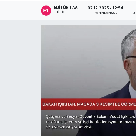
EDITÖR 1 AA
02.12.2025 - 12:54
Sağlık
EDITÖR
YAYINLANMA
G
Siyaset
Spor
Türkiye