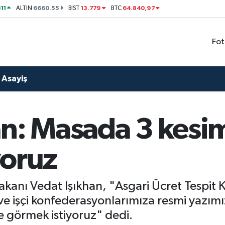
11
6660.55
13.779
64.840,97
ALTIN
BİST
BTC
Fot
Asayiş
an: Masada 3 kesim
yoruz
kanı Vedat Işıkhan, "Asgari Ücret Tespit K
 ve işçi konfederasyonlarımıza resmi yazım
 görmek istiyoruz" dedi.