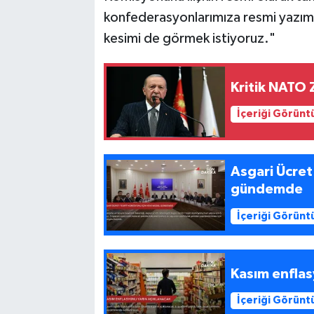
konfederasyonlarımıza resmi yazı
kesimi de görmek istiyoruz."
Kritik NATO Z
İçeriği Görünt
Asgari Ücret
gündemde
İçeriği Görünt
Kasım enflas
İçeriği Görünt