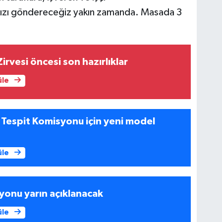
mızı göndereceğiz yakın zamanda. Masada 3
irvesi öncesi son hazırlıklar
üle
 Tespit Komisyonu için yeni model
üle
yonu yarın açıklanacak
üle