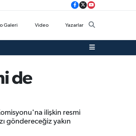
o Galeri
Video
Yazarlar
i de
omisyonu'na ilişkin resmi
ızı göndereceğiz yakın