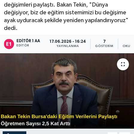
değişimleri paylaştı. Bakan Tekin, "Dünya
Sağlık
değişiyor, biz de eğitim sistemimizi bu değişime
ayak uyduracak şekilde yeniden yapılandırıyoruz"
Siyaset
dedi.
Spor
EDITÖR 1 AA
17.06.2026 - 16:24
7
EDITÖR
YAYINLANMA
GÖSTERIM
OKUNM
Türkiye