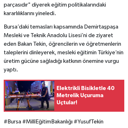
parçasıdır" diyerek eğitim politikalarındaki
kararlılıklarını yineledi.
Bursa’daki temasları kapsamında Demirtaşpaşa
Mesleki ve Teknik Anadolu Lisesi’ni de ziyaret
eden Bakan Tekin, öğrencilerin ve öğretmenlerin
taleplerini dinleyerek, mesleki eğitimin Türkiye’nin
üretim gücüne sağladığı katkının önemine vurgu
yaptı.
Elektrikli Bisikletle 40
Metrelik Uçuruma
Uçtular!
#Bursa #MillîEğitimBakanlığı #YusufTekin