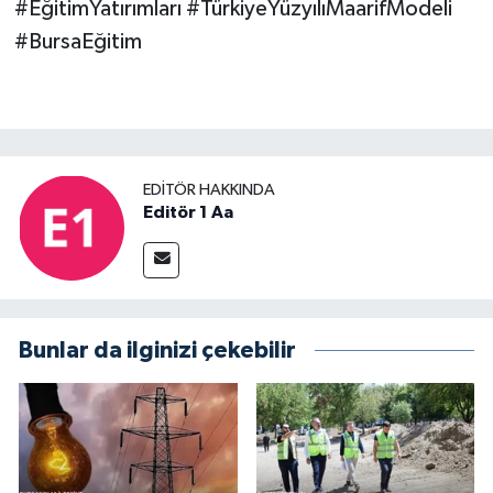
#EğitimYatırımları #TürkiyeYüzyılıMaarifModeli
#BursaEğitim
EDITÖR HAKKINDA
Editör 1 Aa
Bunlar da ilginizi çekebilir