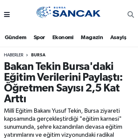
Asayiş
Hava Durumu
Gündem
Spor
Ekonomi
Magazin
Asayiş
Bursa
Trafik Durumu
Dünya
Süper Lig Puan Durumu ve Fikstür
HABERLER
BURSA
Bakan Tekin Bursa'daki
Eğitim
Tüm Manşetler
Eğitim Verilerini Paylaştı:
Öğretmen Sayısı 2,5 Kat
Ekonomi
Son Dakika Haberleri
Arttı
Genel
Haber Arşivi
Millî Eğitim Bakanı Yusuf Tekin, Bursa ziyareti
Gündem
kapsamında gerçekleştirdiği "eğitim karnesi"
sunumunda, şehre kazandırılan devasa eğitim
Magazin
yatırımlarını ve eğitim vizyonundaki radikal