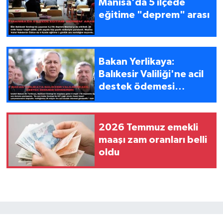
Manisa'da 5 ilçede
eğitime "deprem" arası
Bakan Yerlikaya:
Balıkesir Valiliği'ne acil
destek ödemesi
gönderdik
2026 Temmuz emekli
maaşı zam oranları belli
oldu