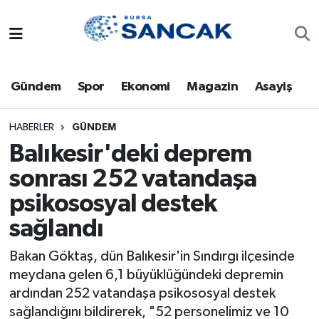
Asayiş
Hava Durumu
Gündem
Spor
Ekonomi
Magazin
Asayiş
Bursa
Trafik Durumu
Dünya
Süper Lig Puan Durumu ve Fikstür
HABERLER
GÜNDEM
Balıkesir'deki deprem
Eğitim
Tüm Manşetler
sonrası 252 vatandaşa
psikososyal destek
Ekonomi
Son Dakika Haberleri
sağlandı
Genel
Haber Arşivi
Bakan Göktaş, dün Balıkesir'in Sındırgı ilçesinde
Gündem
meydana gelen 6,1 büyüklüğündeki depremin
ardından 252 vatandaşa psikososyal destek
Magazin
sağlandığını bildirerek, "52 personelimiz ve 10