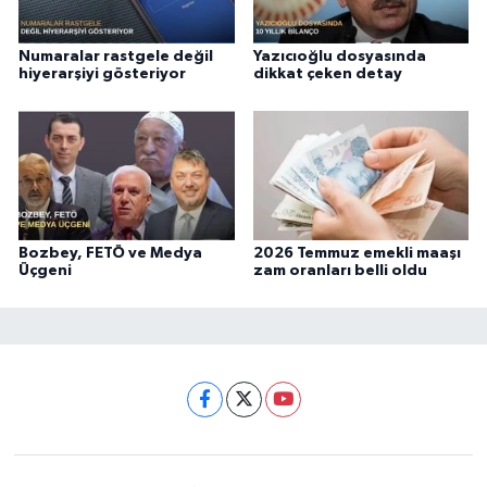
Numaralar rastgele değil
Yazıcıoğlu dosyasında
hiyerarşiyi gösteriyor
dikkat çeken detay
Bozbey, FETÖ ve Medya
2026 Temmuz emekli maaşı
Üçgeni
zam oranları belli oldu