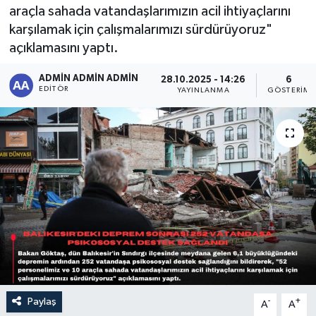
araçla sahada vatandaşlarımızın acil ihtiyaçlarını
Sağlık
karşılamak için çalışmalarımızı sürdürüyoruz"
açıklamasını yaptı.
Siyaset
ADMİN ADMİN ADMİN
28.10.2025 - 14:26
6
EDITÖR
YAYINLANMA
GÖSTERIM
Spor
Türkiye
Paylaş
-
+
A
A