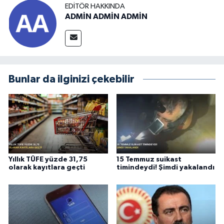
EDITÖR HAKKINDA
ADMİN ADMİN ADMİN
Bunlar da ilginizi çekebilir
Yıllık TÜFE yüzde 31,75
15 Temmuz suikast
olarak kayıtlara geçti
timindeydi! Şimdi yakalandı