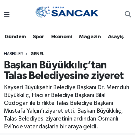
Asayiş
Hava Durumu
Gündem
Spor
Ekonomi
Magazin
Asayiş
Bursa
Trafik Durumu
Dünya
Süper Lig Puan Durumu ve Fikstür
HABERLER
GENEL
Başkan Büyükkılıç’tan
Eğitim
Tüm Manşetler
Talas Belediyesine ziyeret
Ekonomi
Son Dakika Haberleri
Kayseri Büyükşehir Belediye Başkanı Dr. Memduh
Büyükkılıç, Hacılar Belediye Başkanı Bilal
Genel
Haber Arşivi
Özdoğan ile birlikte Talas Belediye Başkanı
Mustafa Yalçın’ı ziyaret etti. Başkan Büyükkılıç,
Gündem
Talas Belediyesi ziyaretinin ardından Osmanlı
Evi’nde vatandaşlarla bir araya geldi.
Magazin