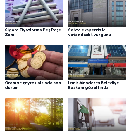
Sigara Fiyatlarına Peş Peşe
Sahte ekspertizle
Zam
vatandaşlık vurgunu
Gram ve çeyrek altında son
İzmir Menderes Belediye
durum
Başkanı gözaltında