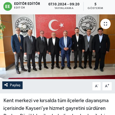
EDITÖR EDITÖR
07.10.2024 - 09:20
5
EDITÖR
Sağlık
YAYINLANMA
GÖSTERIM
Siyaset
Spor
Türkiye
Paylaş
-
+
A
A
Kent merkezi ve kırsalda tüm ilçelerle dayanışma
içerisinde Kayseri’ye hizmet gayretini sürdüren