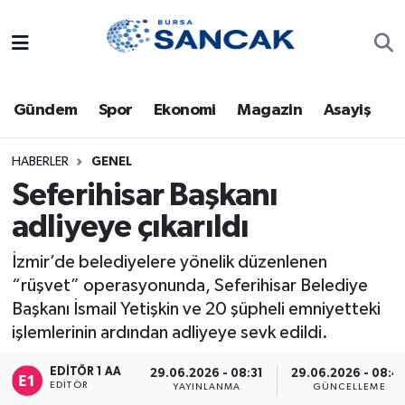
Asayiş
Hava Durumu
Gündem
Spor
Ekonomi
Magazin
Asayiş
Bursa
Trafik Durumu
Dünya
Süper Lig Puan Durumu ve Fikstür
HABERLER
GENEL
Seferihisar Başkanı
Eğitim
Tüm Manşetler
adliyeye çıkarıldı
Ekonomi
Son Dakika Haberleri
İzmir’de belediyelere yönelik düzenlenen
“rüşvet” operasyonunda, Seferihisar Belediye
Genel
Haber Arşivi
Başkanı İsmail Yetişkin ve 20 şüpheli emniyetteki
işlemlerinin ardından adliyeye sevk edildi.
Gündem
EDITÖR 1 AA
29.06.2026 - 08:31
29.06.2026 - 08:4
EDITÖR
YAYINLANMA
GÜNCELLEME
Magazin