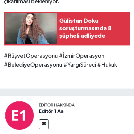
çıkarılması bekleniyor.
Gülistan Doku
soruşturmasında 8
şüpheli adliyede
#RüşvetOperasyonu #İzmirOperasyon
#BelediyeOperasyonu #YargıSüreci #Hukuk
EDITÖR HAKKINDA
Editör 1 Aa