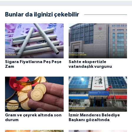
Bunlar da ilginizi çekebilir
Sigara Fiyatlarına Peş Peşe
Sahte ekspertizle
Zam
vatandaşlık vurgunu
Gram ve çeyrek altında son
İzmir Menderes Belediye
durum
Başkanı gözaltında