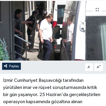
Sağlık
Siyaset
Spor
Türkiye
Paylaş
-
+
A
A
İzmir Cumhuriyet Başsavcılığı tarafından
yürütülen imar ve rüşvet soruşturmasında kritik
bir gün yaşanıyor. 25 Haziran'da gerçekleştirilen
operasyon kapsamında gözaltına alınan