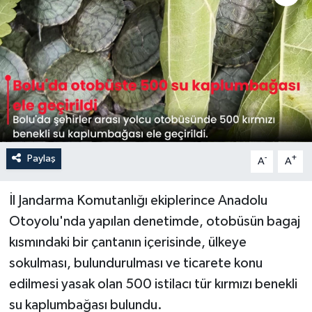
Sağlık
Siyaset
Spor
Türkiye
Paylaş
-
+
A
A
İl Jandarma Komutanlığı ekiplerince Anadolu
Otoyolu'nda yapılan denetimde, otobüsün bagaj
kısmındaki bir çantanın içerisinde, ülkeye
sokulması, bulundurulması ve ticarete konu
edilmesi yasak olan 500 istilacı tür kırmızı benekli
su kaplumbağası bulundu.