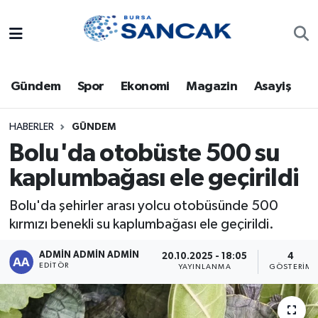
Asayiş
Hava Durumu
Gündem
Spor
Ekonomi
Magazin
Asayiş
Bursa
Trafik Durumu
Dünya
Süper Lig Puan Durumu ve Fikstür
HABERLER
GÜNDEM
Bolu'da otobüste 500 su
Eğitim
Tüm Manşetler
kaplumbağası ele geçirildi
Ekonomi
Son Dakika Haberleri
Bolu'da şehirler arası yolcu otobüsünde 500
kırmızı benekli su kaplumbağası ele geçirildi.
Genel
Haber Arşivi
ADMİN ADMİN ADMİN
20.10.2025 - 18:05
4
EDITÖR
YAYINLANMA
GÖSTERIM
Gündem
Magazin