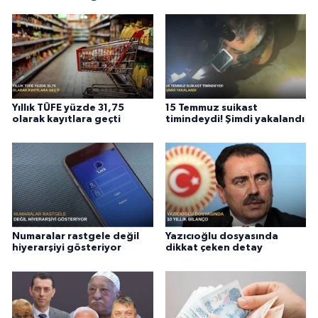
Yıllık TÜFE yüzde 31,75
15 Temmuz suikast
olarak kayıtlara geçti
timindeydi! Şimdi yakalandı
Numaralar rastgele değil
Yazıcıoğlu dosyasında
hiyerarşiyi gösteriyor
dikkat çeken detay