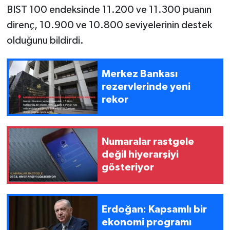
BIST 100 endeksinde 11.200 ve 11.300 puanın
direnç, 10.900 ve 10.800 seviyelerinin destek
olduğunu bildirdi.
Merkez Bankası
rezervlerinde yeni
rekor
Numaralar rastgele
değil hiyerarşiyi
gösteriyor
Erdoğan: Kapsamlı bir
ekonomi programı