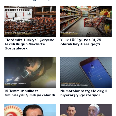
"Terörsüz Türkiye" Çerçeve
Yıllık TÜFE yüzde 31,75
Teklifi Bugün Meclis'te
olarak kayıtlara geçti
Görüşülecek
15 Temmuz suikast
Numaralar rastgele değil
timindeydi! Şimdi yakalandı
hiyerarşiyi gösteriyor