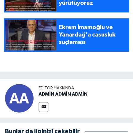
yürütüyoruz
Ekrem İmamoğlu ve
Yanardağ'a casusluk
suçlaması
EDITÖR HAKKINDA
ADMİN ADMİN ADMİN
Bunlar da ilginizi çekebilir