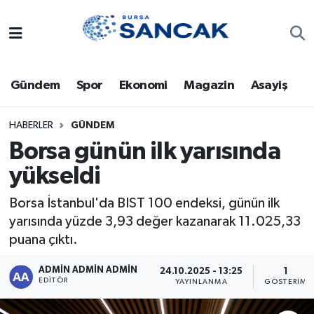
Asayiş
Hava Durumu
Gündem
Spor
Ekonomi
Magazin
Asayiş
Bursa
Trafik Durumu
Dünya
Süper Lig Puan Durumu ve Fikstür
HABERLER
GÜNDEM
Borsa günün ilk yarısında
Eğitim
Tüm Manşetler
yükseldi
Ekonomi
Son Dakika Haberleri
Borsa İstanbul'da BIST 100 endeksi, günün ilk
yarısında yüzde 3,93 değer kazanarak 11.025,33
Genel
Haber Arşivi
puana çıktı.
Gündem
ADMİN ADMİN ADMİN
24.10.2025 - 13:25
1
EDITÖR
YAYINLANMA
GÖSTERIM
Magazin