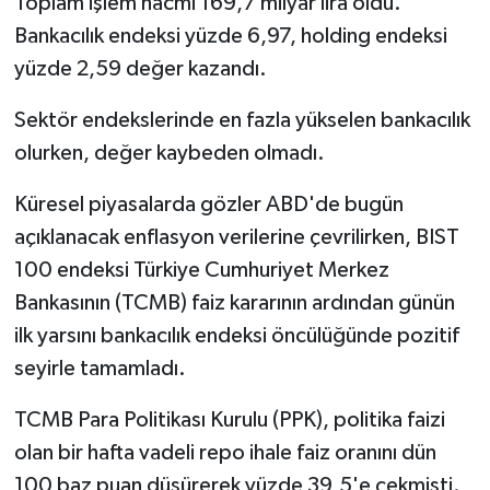
Toplam işlem hacmi 169,7 milyar lira oldu.
Bankacılık endeksi yüzde 6,97, holding endeksi
yüzde 2,59 değer kazandı.
Sektör endekslerinde en fazla yükselen bankacılık
olurken, değer kaybeden olmadı.
Küresel piyasalarda gözler ABD'de bugün
açıklanacak enflasyon verilerine çevrilirken, BIST
100 endeksi Türkiye Cumhuriyet Merkez
Bankasının (TCMB) faiz kararının ardından günün
ilk yarsını bankacılık endeksi öncülüğünde pozitif
seyirle tamamladı.
TCMB Para Politikası Kurulu (PPK), politika faizi
olan bir hafta vadeli repo ihale faiz oranını dün
100 baz puan düşürerek yüzde 39,5'e çekmişti.