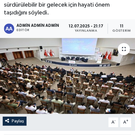
sürdürülebilir bir gelecek için hayati önem
Sağlık
taşıdığını söyledi.
Siyaset
ADMİN ADMİN ADMİN
12.07.2025 - 21:17
11
EDITÖR
YAYINLANMA
GÖSTERIM
Spor
Türkiye
Paylaş
-
+
A
A