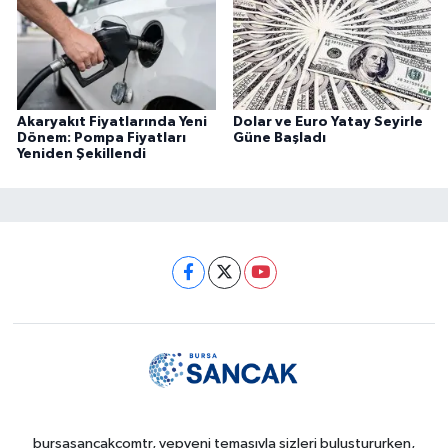
Akaryakıt Fiyatlarında Yeni
Dolar ve Euro Yatay Seyirle
Dönem: Pompa Fiyatları
Güne Başladı
Yeniden Şekillendi
bursasancakcomtr, yepyeni temasıyla sizleri buluştururken,