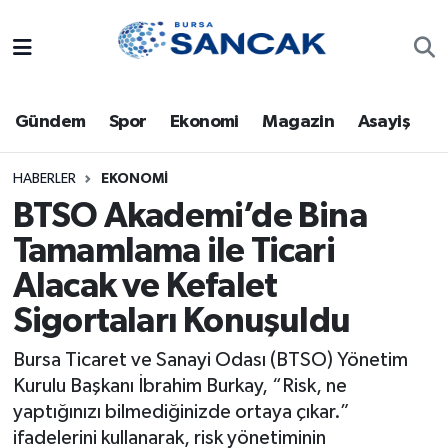
Asayiş
Hava Durumu
Gündem
Spor
Ekonomi
Magazin
Asayiş
Bursa
Trafik Durumu
Dünya
Süper Lig Puan Durumu ve Fikstür
HABERLER
EKONOMI
BTSO Akademi’de Bina
Eğitim
Tüm Manşetler
Tamamlama ile Ticari
Alacak ve Kefalet
Ekonomi
Son Dakika Haberleri
Sigortaları Konuşuldu
Genel
Haber Arşivi
Bursa Ticaret ve Sanayi Odası (BTSO) Yönetim
Gündem
Kurulu Başkanı İbrahim Burkay, “Risk, ne
yaptığınızı bilmediğinizde ortaya çıkar.”
Magazin
ifadelerini kullanarak, risk yönetiminin