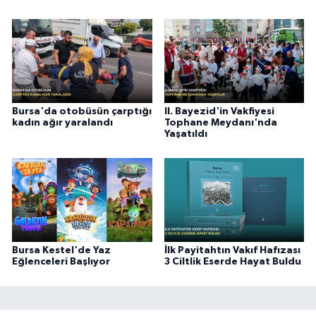
Bursa'da otobüsün çarptığı
II. Bayezid'in Vakfiyesi
kadın ağır yaralandı
Tophane Meydanı'nda
Yaşatıldı
Bursa Kestel'de Yaz
İlk Payitahtın Vakıf Hafızası
Eğlenceleri Başlıyor
3 Ciltlik Eserde Hayat Buldu