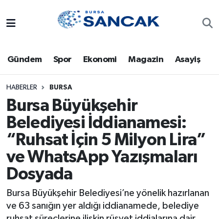
Asayiş
Hava Durumu
Gündem
Spor
Ekonomi
Magazin
Asayiş
Bursa
Trafik Durumu
Dünya
Süper Lig Puan Durumu ve Fikstür
HABERLER
BURSA
Bursa Büyükşehir
Eğitim
Tüm Manşetler
Belediyesi İddianamesi:
“Ruhsat İçin 5 Milyon Lira”
Ekonomi
Son Dakika Haberleri
ve WhatsApp Yazışmaları
Genel
Haber Arşivi
Dosyada
Gündem
Bursa Büyükşehir Belediyesi’ne yönelik hazırlanan
ve 63 sanığın yer aldığı iddianamede, belediye
Magazin
ruhsat süreçlerine ilişkin rüşvet iddialarına dair