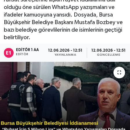
olduğu öne sürülen WhatsApp yazışmaları ve
Sağlık
ifadeler kamuoyuna yansıdı. Dosyada, Bursa
Büyükşehir Belediye Başkanı Mustafa Bozbey ve
Siyaset
bazı belediye görevlilerinin de isimlerinin geçtiği
belirtiliyor.
Spor
EDITÖR 1 AA
12.06.2026 - 12:51
12.06.2026 - 12:51
Türkiye
EDITÖR
YAYINLANMA
GÜNCELLEME