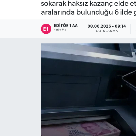
sokarak haksız kazanç elde et
Sağlık
aralarında bulunduğu 6 ilde ge
Siyaset
EDITÖR 1 AA
08.06.2026 - 09:14
EDITÖR
YAYINLANMA
Spor
Türkiye