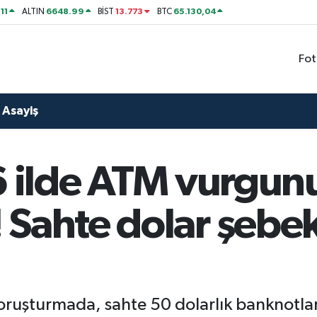
11
6648.99
13.773
65.130,04
ALTIN
BİST
BTC
Fot
Asayiş
6 ilde ATM vurgun
 Sahte dolar şebek
soruşturmada, sahte 50 dolarlık banknotla