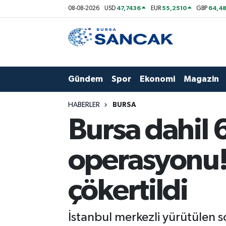
47,7436
55,2510
64,48
08-08-2026
USD
EUR
GBP
Asayiş
Hava Durumu
Bursa
Trafik Durumu
Gündem
Spor
Ekonomi
Magazin
Dünya
Süper Lig Puan Durumu ve Fikstür
HABERLER
BURSA
Eğitim
Tüm Manşetler
Bursa dahil 
Ekonomi
Son Dakika Haberleri
operasyonu!
Genel
Haber Arşivi
çökertildi
Gündem
İstanbul merkezli yürütülen 
Magazin