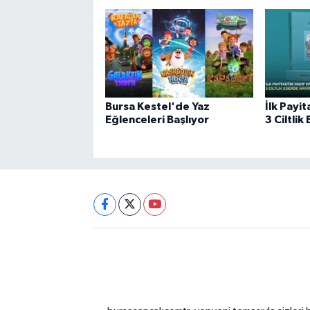
Bursa Kestel'de Yaz
İlk Payit
Eğlenceleri Başlıyor
3 Ciltli