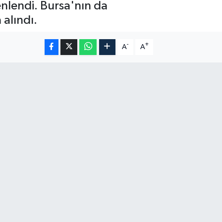
enlendi. Bursa'nın da
 alındı.
-
+
A
A