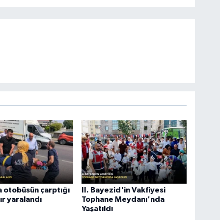
 otobüsün çarptığı
II. Bayezid'in Vakfiyesi
ır yaralandı
Tophane Meydanı'nda
Yaşatıldı