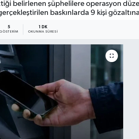
tiği belirlenen şüphelilere operasyon düz
rçekleştirilen baskınlarda 9 kişi gözaltına
5
1 DK
GÖSTERIM
OKUNMA SÜRESI