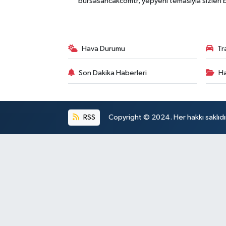
bursasancakcomtr, yepyeni temasıyla sizleri b
Hava Durumu
Tr
Son Dakika Haberleri
Ha
RSS
Copyright © 2024. Her hakkı saklıdı