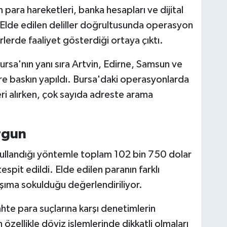
para hareketleri, banka hesapları ve dijital
i. Elde edilen deliller doğrultusunda operasyon
irlerde faaliyet gösterdiği ortaya çıktı.
rsa'nın yanı sıra Artvin, Edirne, Samsun ve
re baskın yapıldı. Bursa'daki operasyonlarda
eri alırken, çok sayıda adreste arama
rgun
kullandığı yöntemle toplam 102 bin 750 dolar
espit edildi. Elde edilen paranın farklı
şıma sokulduğu değerlendiriliyor.
 sahte para suçlarına karşı denetimlerin
ın özellikle döviz işlemlerinde dikkatli olmaları