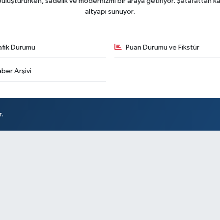
uluştururken, sadelik ve modernizmi bir araya getiriyor. Şatafattan kaç
altyapı sunuyor.
afik Durumu
Puan Durumu ve Fikstür
ber Arşivi
r.