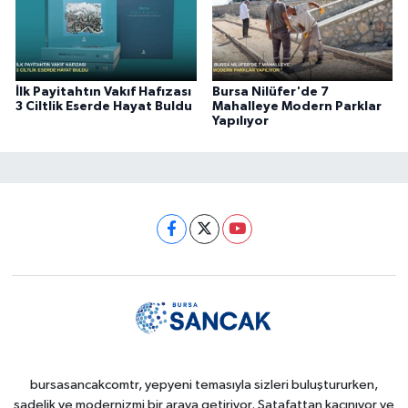
İlk Payitahtın Vakıf Hafızası
Bursa Nilüfer'de 7
3 Ciltlik Eserde Hayat Buldu
Mahalleye Modern Parklar
Yapılıyor
bursasancakcomtr, yepyeni temasıyla sizleri buluştururken,
sadelik ve modernizmi bir araya getiriyor. Şatafattan kaçınıyor ve