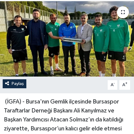
Sağlık
Siyaset
Spor
Türkiye
Paylaş
-
+
A
A
(İGFA) - Bursa'nın Gemlik ilçesinde Bursaspor
Taraftarlar Derneği Başkanı Ali Kanyılmaz ve
Başkan Yardımcısı Atacan Solmaz’ın da katıldığı
ziyarette, Bursaspor’un kalıcı gelir elde etmesi