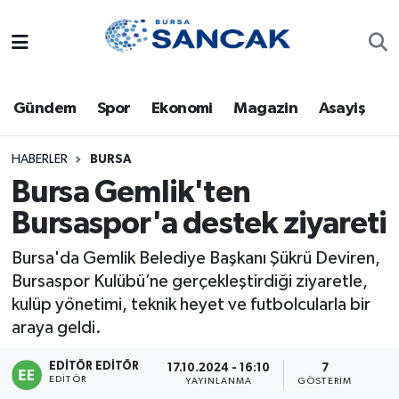
Asayiş
Hava Durumu
Gündem
Spor
Ekonomi
Magazin
Asayiş
Bursa
Trafik Durumu
Dünya
Süper Lig Puan Durumu ve Fikstür
HABERLER
BURSA
Bursa Gemlik'ten
Eğitim
Tüm Manşetler
Bursaspor'a destek ziyareti
Ekonomi
Son Dakika Haberleri
Bursa'da Gemlik Belediye Başkanı Şükrü Deviren,
Bursaspor Kulübü’ne gerçekleştirdiği ziyaretle,
Genel
Haber Arşivi
kulüp yönetimi, teknik heyet ve futbolcularla bir
araya geldi.
Gündem
EDITÖR EDITÖR
17.10.2024 - 16:10
7
EDITÖR
YAYINLANMA
GÖSTERIM
Magazin