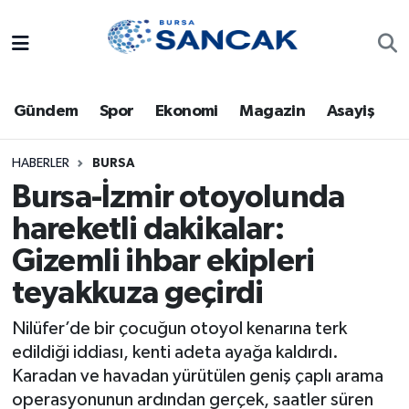
Asayiş
Hava Durumu
Gündem
Spor
Ekonomi
Magazin
Asayiş
Bursa
Trafik Durumu
Dünya
Süper Lig Puan Durumu ve Fikstür
HABERLER
BURSA
Bursa-İzmir otoyolunda
Eğitim
Tüm Manşetler
hareketli dakikalar:
Gizemli ihbar ekipleri
Ekonomi
Son Dakika Haberleri
teyakkuza geçirdi
Genel
Haber Arşivi
Nilüfer’de bir çocuğun otoyol kenarına terk
Gündem
edildiği iddiası, kenti adeta ayağa kaldırdı.
Karadan ve havadan yürütülen geniş çaplı arama
Magazin
operasyonunun ardından gerçek, saatler süren