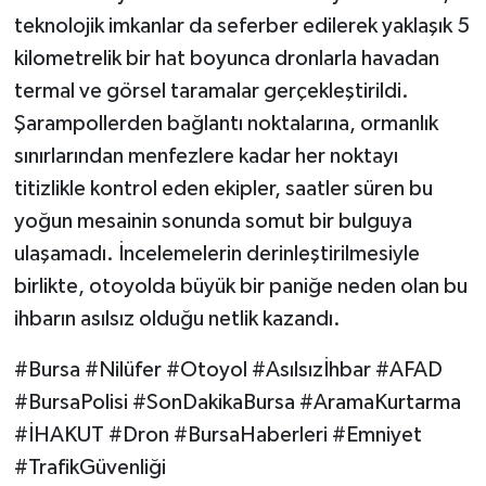
teknolojik imkanlar da seferber edilerek yaklaşık 5
kilometrelik bir hat boyunca dronlarla havadan
termal ve görsel taramalar gerçekleştirildi.
Şarampollerden bağlantı noktalarına, ormanlık
sınırlarından menfezlere kadar her noktayı
titizlikle kontrol eden ekipler, saatler süren bu
yoğun mesainin sonunda somut bir bulguya
ulaşamadı. İncelemelerin derinleştirilmesiyle
birlikte, otoyolda büyük bir paniğe neden olan bu
ihbarın asılsız olduğu netlik kazandı.
#Bursa #Nilüfer #Otoyol #Asılsızİhbar #AFAD
#BursaPolisi #SonDakikaBursa #AramaKurtarma
#İHAKUT #Dron #BursaHaberleri #Emniyet
#TrafikGüvenliği