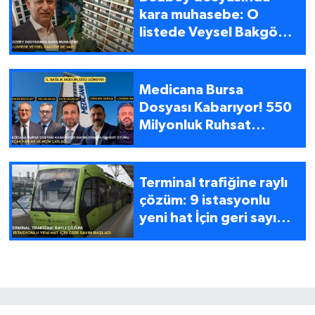
kara muhasebe: O
listede Veysel Bakgör
de var!
Medicana Bursa
Dosyası Kabarıyor! 550
Milyonluk Ruhsat
Oyunu, Kaçak Katlar ve
Atom Çatlağı
Terminal trafiğine raylı
çözüm: 9 istasyonlu
yeni hat İçin geri sayım
başladı