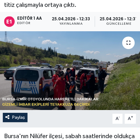
titiz çalışmayla ortaya çıktı.
Sağlık
EDITÖR 1 AA
25.04.2026 - 12:33
25.04.2026 - 12:37
EDITÖR
YAYINLANMA
GÜNCELLEME
Siyaset
Spor
Türkiye
Paylaş
-
+
A
A
Bursa'nın Nilüfer ilçesi, sabah saatlerinde oldukça