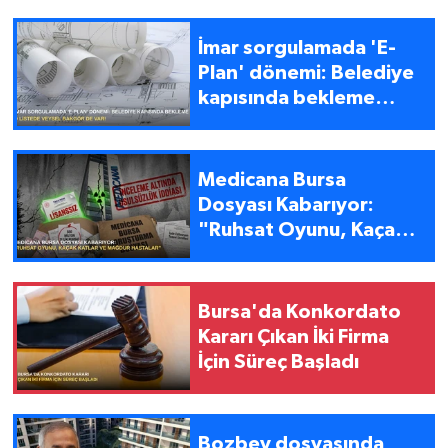
İmar sorgulamada 'E-
Plan' dönemi: Belediye
kapısında bekleme
devri bitti!
Medicana Bursa
Dosyası Kabarıyor:
"Ruhsat Oyunu, Kaçak
Katlar ve Mağdur
Hastalar"
Bursa'da Konkordato
Kararı Çıkan İki Firma
İçin Süreç Başladı
Bozbey dosyasında