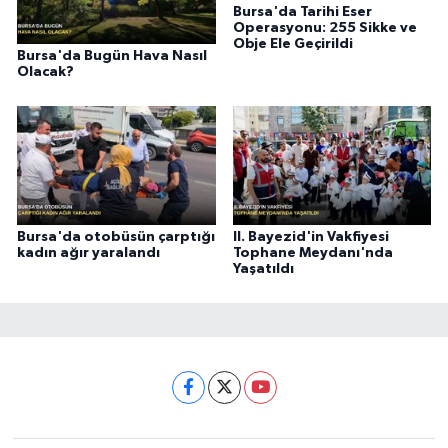
Bursa'da Tarihi Eser
Operasyonu: 255 Sikke ve
Obje Ele Geçirildi
Bursa'da Bugün Hava Nasıl
Olacak?
Bursa'da otobüsün çarptığı
II. Bayezid'in Vakfiyesi
kadın ağır yaralandı
Tophane Meydanı'nda
Yaşatıldı