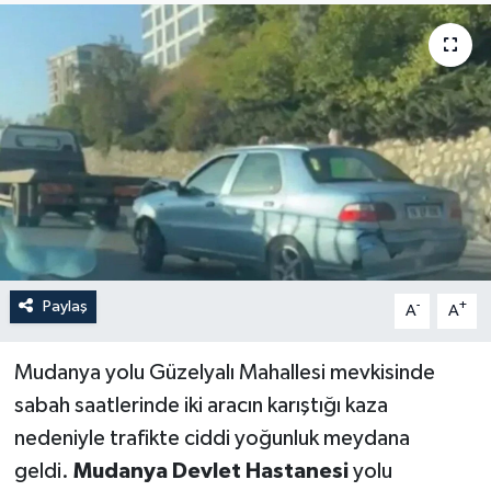
Sağlık
Siyaset
Spor
Türkiye
Paylaş
-
+
A
A
Mudanya yolu Güzelyalı Mahallesi mevkisinde
sabah saatlerinde iki aracın karıştığı kaza
nedeniyle trafikte ciddi yoğunluk meydana
geldi.
Mudanya Devlet Hastanesi
yolu