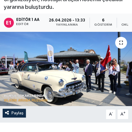
yararına buluşturdu.
Sağlık
EDITÖR 1 AA
26.04.2026 - 13:33
6
EDITÖR
Siyaset
YAYINLANMA
GÖSTERIM
OKUN
Spor
Türkiye
Paylaş
-
+
A
A