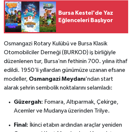
Bursa Kestel'de Yaz
Eğlenceleri Başlıyor
Osmangazi Rotary Kulübü ve Bursa Klasik
Otomobilciler Derneği (BURKOD) iş birliğiyle
düzenlenen tur, Bursa’nın fethinin 700. yılına ithaf
edildi. 1950’li yıllardan günümüze uzanan efsane
modeller,
Osmangazi Meydanı
'ndan start
alarak şehrin sembolik noktalarını selamladı:
Güzergah:
Fomara, Altıparmak, Çekirge,
Acemler ve Mudanya üzerinden Trilye.
Final:
İkinci etabın ardından araçlar yeniden