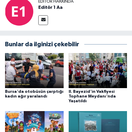
EDITÖR HAKKINDA
Editör 1 Aa
Bunlar da ilginizi çekebilir
Bursa'da otobüsün çarptığı
II. Bayezid'in Vakfiyesi
kadın ağır yaralandı
Tophane Meydanı'nda
Yaşatıldı