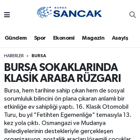
Asayiş
Hava Durumu
Gündem
Spor
Ekonomi
Magazin
Asayiş
Bursa
Trafik Durumu
Dünya
Süper Lig Puan Durumu ve Fikstür
HABERLER
BURSA
BURSA SOKAKLARINDA
Eğitim
Tüm Manşetler
KLASİK ARABA RÜZGARI
Ekonomi
Son Dakika Haberleri
Bursa, hem tarihine sahip çıkan hem de sosyal
sorumluluk bilincini ön plana çıkaran anlamlı bir
Genel
Haber Arşivi
etkinliğe ev sahipliği yaptı. 16. Klasik Otomobil
Turu, bu yıl "Fetihten Egemenliğe" temasıyla 13.
Gündem
kez yola çıktı. Osmangazi ve Mudanya
Belediyelerinin destekleriyle gerçekleşen
Magazin
organizasyon, nostaljik araçları lösemili çocuklar