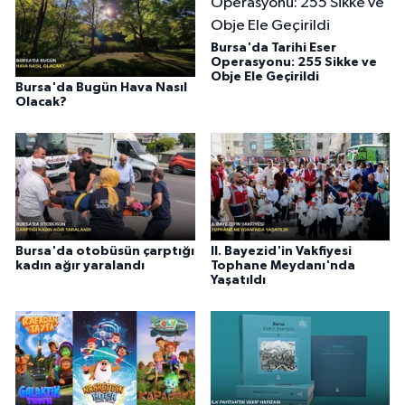
Bursa'da Tarihi Eser
Operasyonu: 255 Sikke ve
Obje Ele Geçirildi
Bursa'da Bugün Hava Nasıl
Olacak?
Bursa'da otobüsün çarptığı
II. Bayezid'in Vakfiyesi
kadın ağır yaralandı
Tophane Meydanı'nda
Yaşatıldı