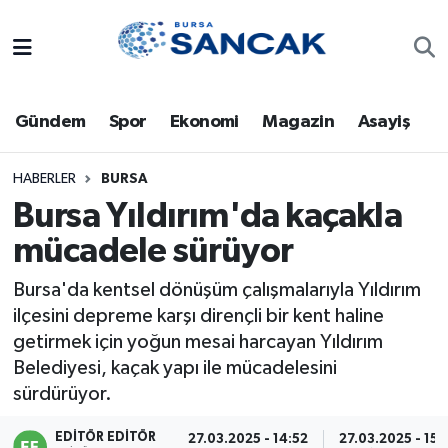
Asayiş
Hava Durumu
Gündem
Spor
Ekonomi
Magazin
Asayiş
Bursa
Trafik Durumu
Dünya
Süper Lig Puan Durumu ve Fikstür
HABERLER
BURSA
Bursa Yıldırım'da kaçakla
Eğitim
Tüm Manşetler
mücadele sürüyor
Ekonomi
Son Dakika Haberleri
Bursa'da kentsel dönüşüm çalışmalarıyla Yıldırım
ilçesini depreme karşı dirençli bir kent haline
Genel
Haber Arşivi
getirmek için yoğun mesai harcayan Yıldırım
Belediyesi, kaçak yapı ile mücadelesini
Gündem
sürdürüyor.
Magazin
EDITÖR EDITÖR
27.03.2025 - 14:52
27.03.2025 - 15: