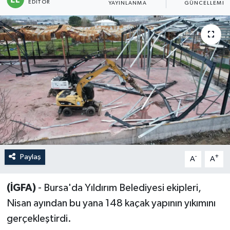
EDITÖR
YAYINLANMA
GÜNCELLEME
Sağlık
Siyaset
Spor
Türkiye
Paylaş
-
+
A
A
(İGFA)
- Bursa'da Yıldırım Belediyesi ekipleri,
Nisan ayından bu yana 148 kaçak yapının yıkımını
gerçekleştirdi.