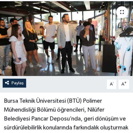
Sağlık
Siyaset
Spor
Türkiye
Paylaş
-
+
A
A
Bursa Teknik Üniversitesi (BTÜ) Polimer
Mühendisliği Bölümü öğrencileri, Nilüfer
Belediyesi Pancar Deposu’nda, geri dönüşüm ve
sürdürülebilirlik konularında farkındalık oluşturmak