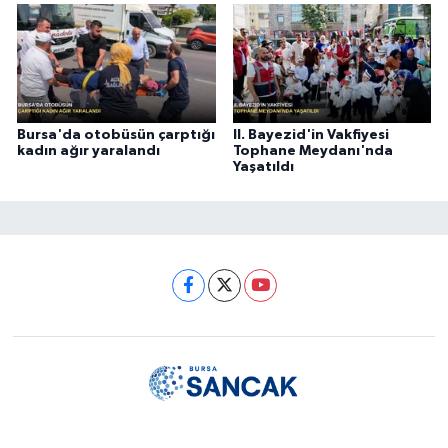
Bursa'da otobüsün çarptığı
II. Bayezid'in Vakfiyesi
kadın ağır yaralandı
Tophane Meydanı'nda
Yaşatıldı