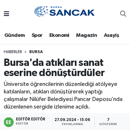
Asayiş
Hava Durumu
Gündem
Spor
Ekonomi
Magazin
Asayiş
Bursa
Trafik Durumu
Dünya
Süper Lig Puan Durumu ve Fikstür
HABERLER
BURSA
Bursa'da atıkları sanat
Eğitim
Tüm Manşetler
eserine dönüştürdüler
Ekonomi
Son Dakika Haberleri
Üniversite öğrencilerinin düzenlediği atölyeye
katılanların, atıkları dönüştürerek yaptığı
Genel
Haber Arşivi
çalışmalar Nilüfer Belediyesi Pancar Deposu’nda
düzenlenen sergide izlenime açıldı.
Gündem
EDITÖR EDITÖR
27.09.2024 - 15:06
7
EDITÖR
YAYINLANMA
GÖSTERIM
Magazin