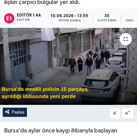
ilişkin çarpıcı bulgular yer aldı.
Sağlık
EDITÖR 1 AA
10.06.2026 - 13:59
30
EDITÖR
YAYINLANMA
GÖSTERIM
OKUNM
Siyaset
Spor
Türkiye
Paylaş
-
+
A
A
Bursa’da aylar önce kayıp ihbarıyla başlayan