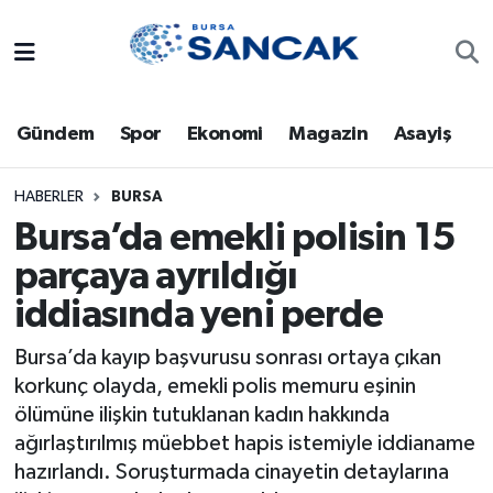
Asayiş
Hava Durumu
Gündem
Spor
Ekonomi
Magazin
Asayiş
Bursa
Trafik Durumu
Dünya
Süper Lig Puan Durumu ve Fikstür
HABERLER
BURSA
Bursa’da emekli polisin 15
Eğitim
Tüm Manşetler
parçaya ayrıldığı
iddiasında yeni perde
Ekonomi
Son Dakika Haberleri
Bursa’da kayıp başvurusu sonrası ortaya çıkan
Genel
Haber Arşivi
korkunç olayda, emekli polis memuru eşinin
ölümüne ilişkin tutuklanan kadın hakkında
Gündem
ağırlaştırılmış müebbet hapis istemiyle iddianame
hazırlandı. Soruşturmada cinayetin detaylarına
Magazin