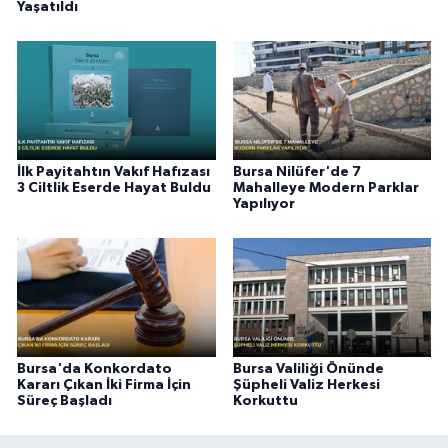
Yaşatıldı
İlk Payitahtın Vakıf Hafızası
Bursa Nilüfer'de 7
3 Ciltlik Eserde Hayat Buldu
Mahalleye Modern Parklar
Yapılıyor
Bursa'da Konkordato
Bursa Valiliği Önünde
Kararı Çıkan İki Firma İçin
Şüpheli Valiz Herkesi
Süreç Başladı
Korkuttu