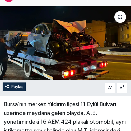
Sağlık
Siyaset
Spor
Türkiye
Paylaş
-
+
A
A
Bursa’nın merkez Yıldırım ilçesi 11 Eylül Bulvarı
üzerinde meydana gelen olayda, A.E.
yönetimindeki 16 AEM 424 plakalı otomobil, aynı
istikamette seyir halinde olan M.T. idaresindeki