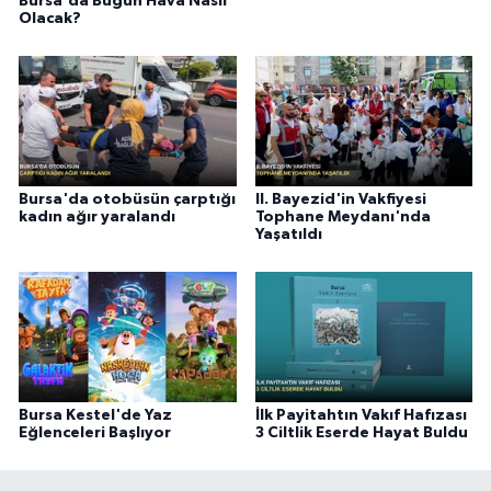
Bursa'da Bugün Hava Nasıl
Olacak?
Bursa'da otobüsün çarptığı
II. Bayezid'in Vakfiyesi
kadın ağır yaralandı
Tophane Meydanı'nda
Yaşatıldı
Bursa Kestel'de Yaz
İlk Payitahtın Vakıf Hafızası
Eğlenceleri Başlıyor
3 Ciltlik Eserde Hayat Buldu