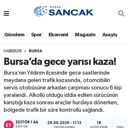
Asayiş
Hava Durumu
Gündem
Spor
Ekonomi
Magazin
Asayiş
Bursa
Trafik Durumu
Dünya
Süper Lig Puan Durumu ve Fikstür
HABERLER
BURSA
Bursa’da gece yarısı kaza!
Eğitim
Tüm Manşetler
Bursa’nın Yıldırım ilçesinde gece saatlerinde
meydana gelen trafik kazasında, otomobilin
Ekonomi
Son Dakika Haberleri
servis otobüsüne arkadan çarpması sonucu 6 kişi
Genel
Haber Arşivi
yaralandı. Alkollü olduğu iddia edilen sürücünün
karıştığı kaza sonrası araçlar hurdaya dönerken,
Gündem
bölgede trafik bir süre kontrollü sağlandı.
EDITÖR 1 AA
Magazin
29.06.2026 - 11:12
18
EDITÖR
YAYINLANMA
GÖSTERIM
OKUNM