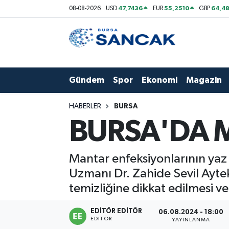
47,7436
55,2510
64,48
08-08-2026
USD
EUR
GBP
Asayiş
Hava Durumu
Bursa
Trafik Durumu
Gündem
Spor
Ekonomi
Magazin
Dünya
Süper Lig Puan Durumu ve Fikstür
HABERLER
BURSA
Eğitim
Tüm Manşetler
BURSA'DA M
Ekonomi
Son Dakika Haberleri
Mantar enfeksiyonlarının yaz 
Genel
Haber Arşivi
Uzmanı Dr. Zahide Sevil Ayteki
temizliğine dikkat edilmesi ve
Gündem
EDITÖR EDITÖR
06.08.2024 - 18:00
EDITÖR
Magazin
YAYINLANMA