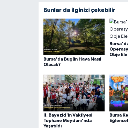
Bunlar da ilginizi çekebilir
Bursa'da
Operasy
Obje Ele 
Bursa'da Bugün Hava Nasıl
Olacak?
II. Bayezid'in Vakfiyesi
Bursa Ke
Tophane Meydanı'nda
Eğlencel
Yaşatıldı