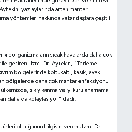
tırma Hastanesi’nde görevli Deri ve Zührevi
 Aytekin, yaz aylarında artan mantar
nma yöntemleri hakkında vatandaşlara çeşitli
ikroorganizmaların sıcak havalarda daha çok
ile getiren Uzm. Dr. Aytekin, “Terleme
kıvrım bölgelerinde koltukaltı, kasık, ayak
yan bölgelerde daha çok mantar enfeksiyonu
 ülkemizde, sık yıkanma ve iyi kurulanamama
arı daha da kolaylaşıyor” dedi.
 türleri olduğunun bilgisini veren Uzm. Dr.