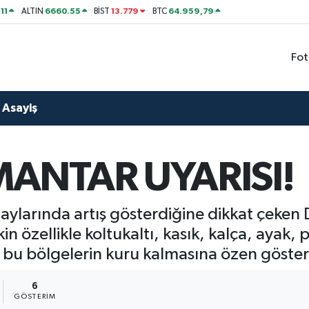
11
6660.55
13.779
64.959,79
ALTIN
BİST
BTC
Fot
Asayiş
ANTAR UYARISI!
aylarında artış gösterdiğine dikkat çeken D
n özellikle koltukaltı, kasık, kalça, ayak, 
 bu bölgelerin kuru kalmasına özen gösteril
6
GÖSTERIM