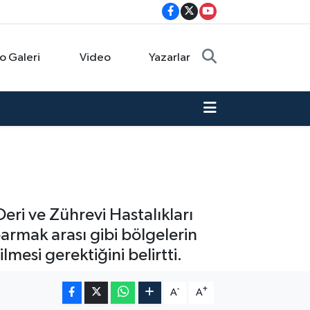
o Galeri
Video
Yazarlar
eri ve Zührevi Hastalıkları
parmak arası gibi bölgelerin
mesi gerektiğini belirtti.
-
+
A
A