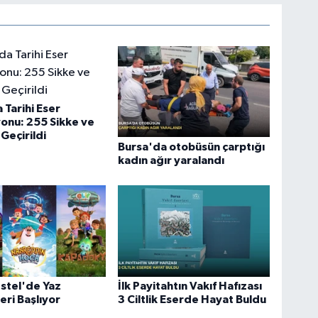
 Tarihi Eser
onu: 255 Sikke ve
Geçirildi
Bursa'da otobüsün çarptığı
kadın ağır yaralandı
stel'de Yaz
İlk Payitahtın Vakıf Hafızası
eri Başlıyor
3 Ciltlik Eserde Hayat Buldu