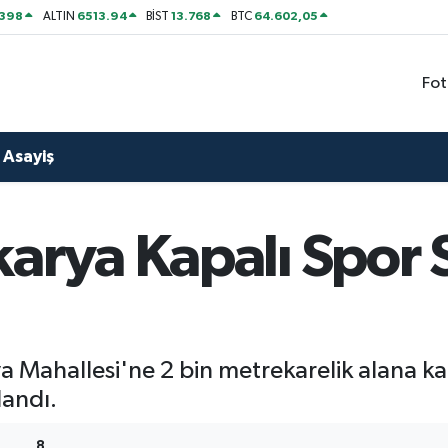
2398
6513.94
13.768
64.602,05
ALTIN
BİST
BTC
Fot
Asayiş
karya Kapalı Spor 
ya Mahallesi'ne 2 bin metrekarelik alana k
andı.
8