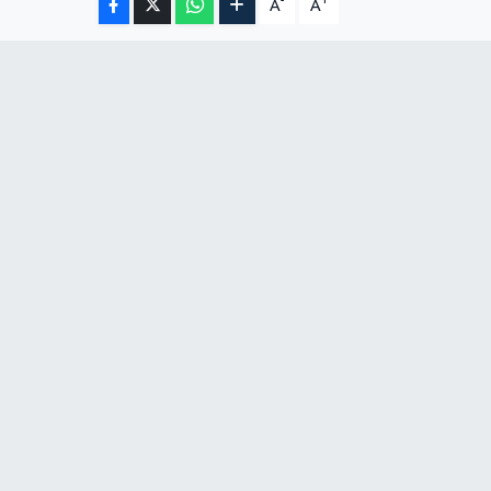
-
+
A
A