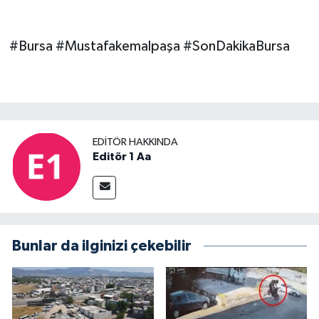
#Bursa #Mustafakemalpaşa #SonDakikaBursa
EDITÖR HAKKINDA
Editör 1 Aa
Bunlar da ilginizi çekebilir