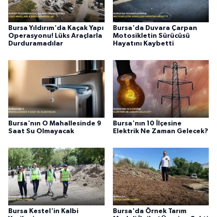
Bursa Yıldırım'da Kaçak Yapı
Bursa'da Duvara Çarpan
Operasyonu! Lüks Araçlarla
Motosikletin Sürücüsü
Durduramadılar
Hayatını Kaybetti
Bursa'nın O Mahallesinde 9
Bursa'nın 10 İlçesine
Saat Su Olmayacak
Elektrik Ne Zaman Gelecek?
Bursa Kestel'in Kalbi
Bursa'da Örnek Tarım