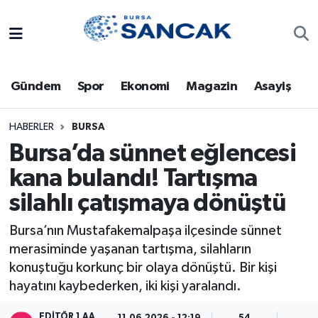
Asayiş
Hava Durumu
Gündem
Spor
Ekonomi
Magazin
Asayiş
Bursa
Trafik Durumu
Dünya
Süper Lig Puan Durumu ve Fikstür
HABERLER
BURSA
Bursa’da sünnet eğlencesi
Eğitim
Tüm Manşetler
kana bulandı! Tartışma
silahlı çatışmaya dönüştü
Ekonomi
Son Dakika Haberleri
Bursa’nın Mustafakemalpaşa ilçesinde sünnet
Genel
Haber Arşivi
merasiminde yaşanan tartışma, silahların
konuştuğu korkunç bir olaya dönüştü. Bir kişi
Gündem
hayatını kaybederken, iki kişi yaralandı.
Magazin
EDITÖR 1 AA