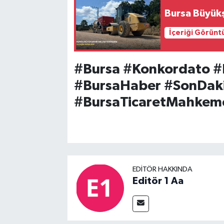
Bursa Büyükş
İçeriği Görünt
#Bursa #Konkordato #
#BursaHaber #SonDaki
#BursaTicaretMahkem
EDITÖR HAKKINDA
Editör 1 Aa