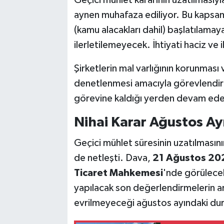
Geçici mühlet kararının uzatılmasıy
aynen muhafaza ediliyor. Bu kapsamda
(kamu alacakları dahil) başlatılama
ilerletilemeyecek. İhtiyati haciz ve
Şirketlerin mal varlığının korunması 
denetlenmesi amacıyla görevlendir
görevine kaldığı yerden devam ed
Nihai Karar Ağustos Ay
Geçici mühlet süresinin uzatılmasını
de netleşti. Dava,
21 Ağustos 20
Ticaret Mahkemesi
'nde görülecek
yapılacak son değerlendirmelerin ar
evrilmeyeceği ağustos ayındaki du