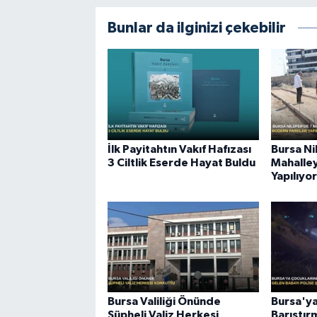
Bunlar da ilginizi çekebilir
İlk Payitahtın Vakıf Hafızası
Bursa Ni
3 Ciltlik Eserde Hayat Buldu
Mahalle
Yapılıyor
Bursa Valiliği Önünde
Bursa'ya
Şüpheli Valiz Herkesi
Barıştır