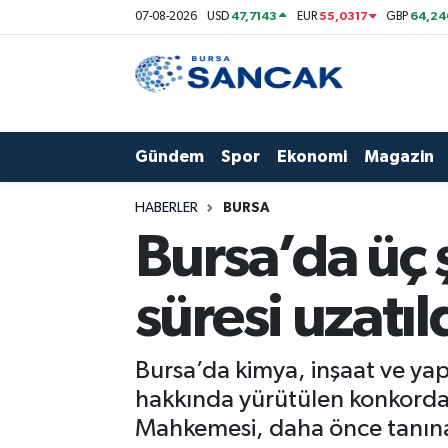
47,7143
55,0317
64,24
07-08-2026
USD
EUR
GBP
Asayiş
Hava Durumu
Bursa
Trafik Durumu
Gündem
Spor
Ekonomi
Magazin
Dünya
Süper Lig Puan Durumu ve Fikstür
HABERLER
BURSA
Eğitim
Tüm Manşetler
Bursa’da üç 
Ekonomi
Son Dakika Haberleri
süresi uzatıl
Genel
Haber Arşivi
Bursa’da kimya, inşaat ve yapı
Gündem
hakkında yürütülen konkordat
Mahkemesi, daha önce tanınan 
Magazin