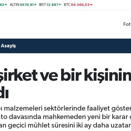
63
6574.81
13.887
64.360,53
ALTIN
BİST
BTC
Fot
Asayiş
şirket ve bir kişin
dı
 malzemeleri sektörlerinde faaliyet gösteren
o davasında mahkemeden yeni bir karar çık
geçici mühlet süresini iki ay daha uzatar