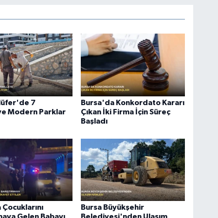
lüfer'de 7
Bursa'da Konkordato Kararı
ye Modern Parklar
Çıkan İki Firma İçin Süreç
Başladı
 Çocuklarını
Bursa Büyükşehir
maya Gelen Babayı
Belediyesi'nden Ulaşım