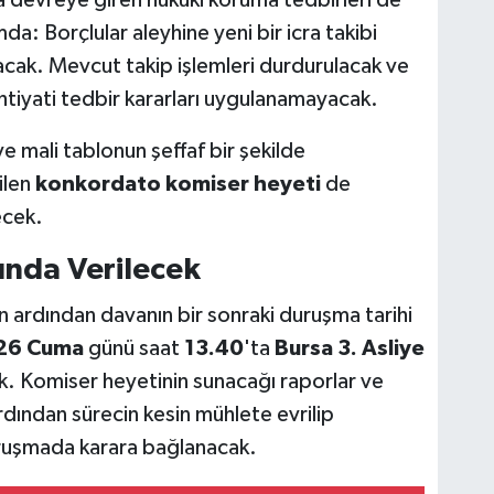
la devreye giren hukuki koruma tedbirleri de
: Borçlular aleyhine yeni bir icra takibi
yacak. Mevcut takip işlemleri durdurulacak ve
 ihtiyati tedbir kararları uygulanamayacak.
ve mali tablonun şeffaf bir şekilde
ilen
konkordato komiser heyeti
de
ecek.
ında Verilecek
n ardından davanın bir sonraki duruşma tarihi
26 Cuma
günü saat
13.40
'ta
Bursa 3. Asliye
. Komiser heyetinin sunacağı raporlar ve
dından sürecin kesin mühlete evrilip
ruşmada karara bağlanacak.