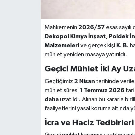
Mahkemenin
2026/57
esas sayılı
Dekopol Kimya İnşaat
,
Poldek İ
Malzemeleri
ve gerçek kişi
K. B.
ha
mühlet yeniden masaya yatırıldı.
Geçici Mühlet İki Ay Uz
Geçtiğimiz
2 Nisan
tarihinde veril
mühlet süresi
1 Temmuz 2026
tari
daha
uzatıldı. Alınan bu kararla birli
faaliyetlerini yasal koruma altınd
İcra ve Haciz Tedbirler