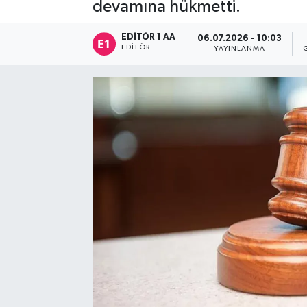
devamına hükmetti.
Sağlık
EDITÖR 1 AA
06.07.2026 - 10:03
EDITÖR
YAYINLANMA
Siyaset
Spor
Türkiye