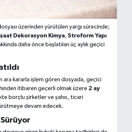
 dosyası üzerinden yürütülen yargı sürecinde;
nşaat Dekorasyon Kimya
,
Stroform Yapı
kkında daha önce başlatılan üç aylık geçici
atıldı
en ara kararla işlem gören dosyada, geçici
hinden itibaren geçerli olmak üzere
2 ay
kte borçlu şirketler ve şahıs, ticari
a yürütmeye devam edecek.
i Sürüyor