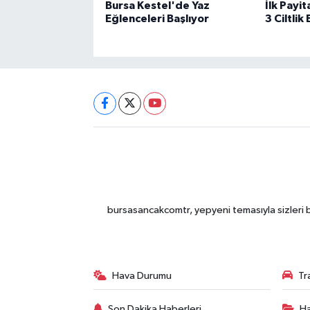
Bursa Kestel'de Yaz
İlk Payit
Eğlenceleri Başlıyor
3 Ciltli
bursasancakcomtr, yepyeni temasıyla sizleri b
Hava Durumu
Tr
Son Dakika Haberleri
Ha