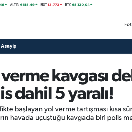
46
6618.49
13.773
65.130,04
ALTIN
BİST
BTC
Fot
Asayiş
l verme kavgası d
s dahil 5 yaralı!
fikte başlayan yol verme tartışması kısa sü
ların havada uçuştuğu kavgada biri polis m