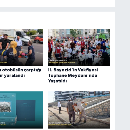
 otobüsün çarptığı
II. Bayezid'in Vakfiyesi
ır yaralandı
Tophane Meydanı'nda
Yaşatıldı