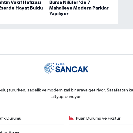
ahtın Vakıf Hafızası
Bursa Nilüfer'de 7
k Eserde Hayat Buldu
Mahalleye Modern Parklar
Yapılıyor
uluştururken, sadelik ve modernizmi bir araya getiriyor. Şatafattan kaç
altyapı sunuyor.
afik Durumu
Puan Durumu ve Fikstür
ber Arşivi