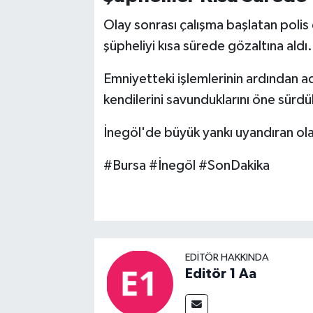
Olay sonrası çalışma başlatan polis e
şüpheliyi kısa sürede gözaltına aldı.
Emniyetteki işlemlerinin ardından ad
kendilerini savunduklarını öne sürdük
İnegöl'de büyük yankı uyandıran olay
#Bursa #İnegöl #SonDakika
EDITÖR HAKKINDA
Editör 1 Aa