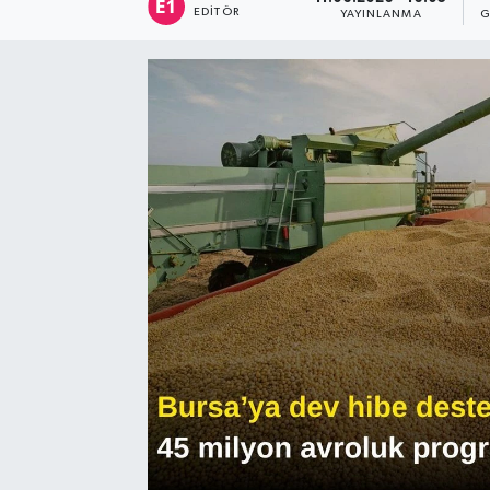
EDITÖR
YAYINLANMA
G
Sağlık
Siyaset
Spor
Türkiye