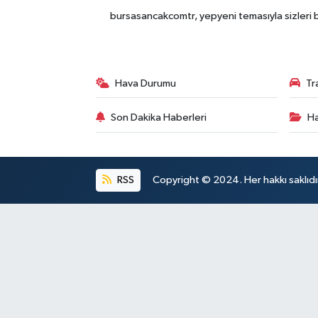
bursasancakcomtr, yepyeni temasıyla sizleri b
Hava Durumu
Tr
Son Dakika Haberleri
Ha
RSS
Copyright © 2024. Her hakkı saklıdı