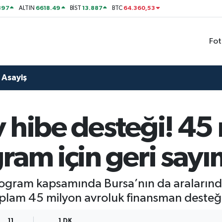
897
6618.49
13.887
64.360,53
ALTIN
BİST
BTC
Fot
Asayiş
 hibe desteği! 45
ram için geri sayı
 program kapsamında Bursa’nın da araların
 toplam 45 milyon avroluk finansman desteğ
11
1 DK