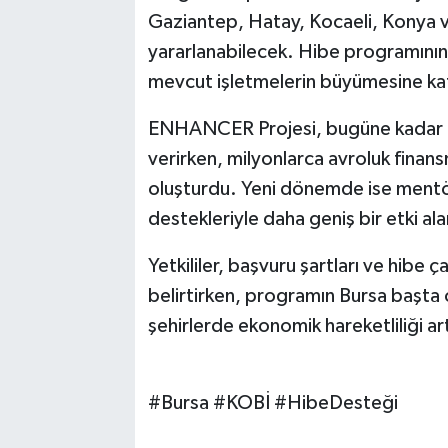
Gaziantep, Hatay, Kocaeli, Konya ve
yararlanabilecek. Hibe programının, y
mevcut işletmelerin büyümesine kat
ENHANCER Projesi, bugüne kadar 5 
verirken, milyonlarca avroluk finans
oluşturdu. Yeni dönemde ise mentör
destekleriyle daha geniş bir etki ala
Yetkililer, başvuru şartları ve hibe 
belirtirken, programın Bursa başta 
şehirlerde ekonomik hareketliliği ar
#Bursa #KOBİ #HibeDesteği