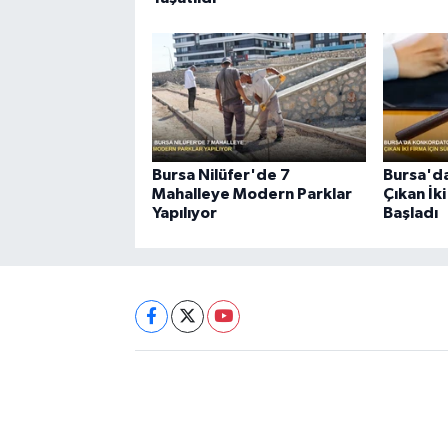
Bursa Nilüfer'de 7
Bursa'd
Mahalleye Modern Parklar
Çıkan İki
Yapılıyor
Başladı