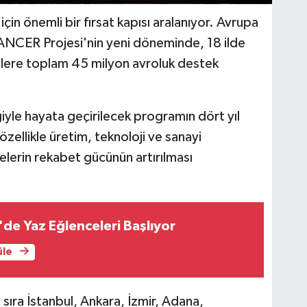
için önemli bir fırsat kapısı aralanıyor. Avrupa
HANCER Projesi'nin yeni döneminde, 18 ilde
İ'lere toplam 45 milyon avroluk destek
iğiyle hayata geçirilecek programın dört yıl
özellikle üretim, teknoloji ve sanayi
elerin rekabet gücünün artırılması
'de Yaz Eğlenceleri Başlıyor
üle
ıra İstanbul, Ankara, İzmir, Adana,