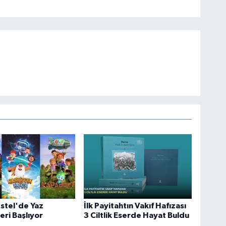
stel'de Yaz
İlk Payitahtın Vakıf Hafızası
eri Başlıyor
3 Ciltlik Eserde Hayat Buldu