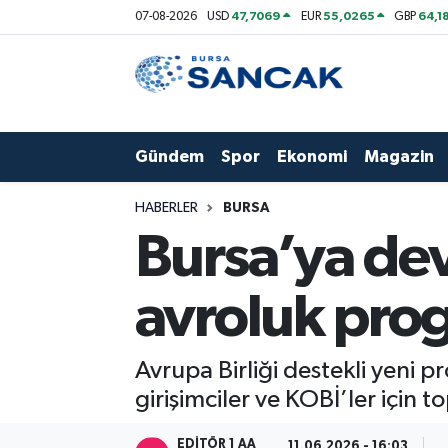
47,7069
55,0265
64,1
07-08-2026
USD
EUR
GBP
Asayiş
Hava Durumu
Bursa
Trafik Durumu
Gündem
Spor
Ekonomi
Magazin
Dünya
Süper Lig Puan Durumu ve Fikstür
HABERLER
BURSA
Eğitim
Tüm Manşetler
Bursa’ya dev
Ekonomi
Son Dakika Haberleri
avroluk prog
Genel
Haber Arşivi
Avrupa Birliği destekli yeni
Gündem
girişimciler ve KOBİ’ler için
Magazin
EDITÖR 1 AA
11.06.2026 - 16:03