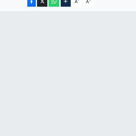
-
+
A
A