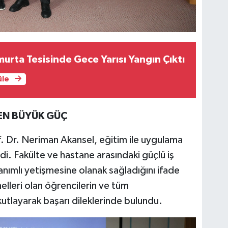
urta Tesisinde Gece Yarısı Yangın Çıktı
üle
 EN BÜYÜK GÜÇ
of. Dr. Neriman Akansel, eğitim ile uygulama
. Fakülte ve hastane arasındaki güçlü iş
anımlı yetişmesine olanak sağladığını ifade
lleri olan öğrencilerin ve tüm
kutlayarak başarı dileklerinde bulundu.