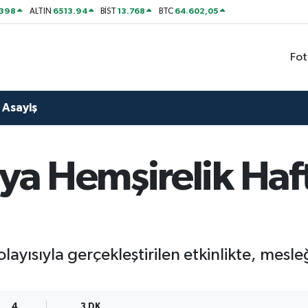
2398
6513.94
13.768
64.602,05
ALTIN
BİST
BTC
Fot
Asayiş
a Hemşirelik Haft
layısıyla gerçekleştirilen etkinlikte, mesl
4
3 DK