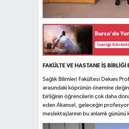
Bursa'da Yum
İçeriği Görünt
FAKÜLTE VE HASTANE İŞ BİRLİĞİ
Sağlık Bilimleri Fakültesi Dekanı Pr
arasındaki köprünün önemine değindi
birliğinin öğrencilerin çok daha don
eden Akansel, geleceğin profesyone
meslektaşlarının bu anlamlı gününü 