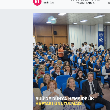
EDITÖR
YAYINLANMA
G
Sağlık
Siyaset
Spor
Türkiye