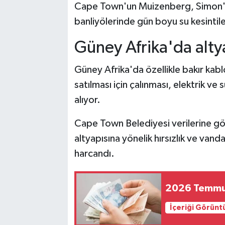
Cape Town'un Muizenberg, Simon's
banliyölerinde gün boyu su kesintile
Güney Afrika'da altya
Güney Afrika'da özellikle bakır kabl
satılması için çalınması, elektrik ve 
alıyor.
Cape Town Belediyesi verilerine g
altyapısına yönelik hırsızlık ve vand
harcandı.
2026 Temmuz 
İçeriği Görünt