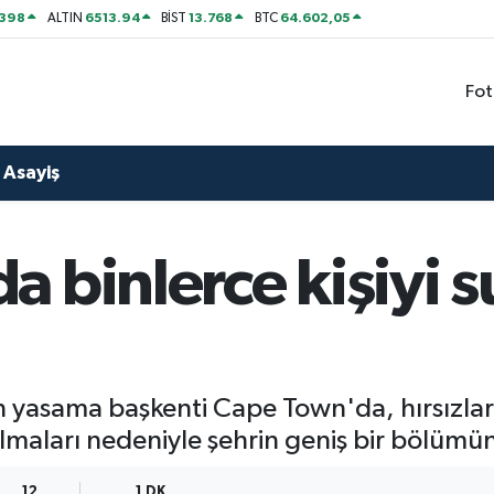
2398
6513.94
13.768
64.602,05
ALTIN
BİST
BTC
Fot
Asayiş
 binlerce kişiyi s
 yasama başkenti Cape Town'da, hırsızları
lmaları nedeniyle şehrin geniş bir bölümün
12
1 DK