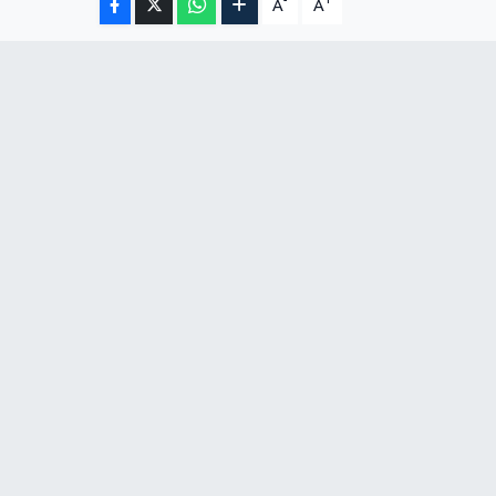
-
+
A
A