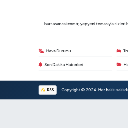
bursasancakcomtr, yepyeni temasıyla sizleri b
Hava Durumu
Tr
Son Dakika Haberleri
Ha
RSS
Copyright © 2024. Her hakkı saklıdı