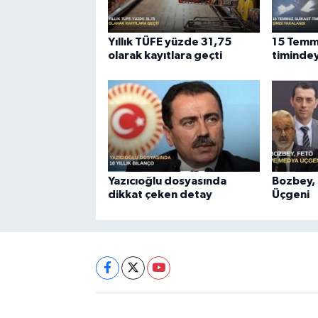
Yıllık TÜFE yüzde 31,75
15 Temm
olarak kayıtlara geçti
timindey
Yazıcıoğlu dosyasında
Bozbey,
dikkat çeken detay
Üçgeni