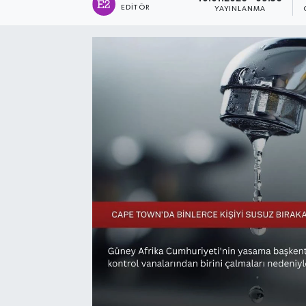
EDITÖR
YAYINLANMA
Sağlık
Siyaset
Spor
Türkiye