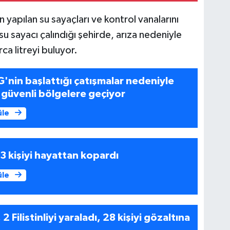
 yapılan su sayaçları ve kontrol vanalarını
su sayacı çalındığı şehirde, arıza nedeniyle
ca litreyi buluyor.
'nin başlattığı çatışmalar nedeniyle
l güvenli bölgelere geçiyor
üle
 3 kişiyi hayattan kopardı
üle
 2 Filistinliyi yaraladı, 28 kişiyi gözaltına