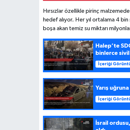
Hırsızlar özellikle pirinç malzemeden
hedef alıyor. Her yıl ortalama 4 bin 
boşa akan temiz su miktarı milyonlar
Halep’te SDG
binlerce sivi
İçeriği Görünt
Yarış uğruna
İçeriği Görünt
İsrail ordusu,