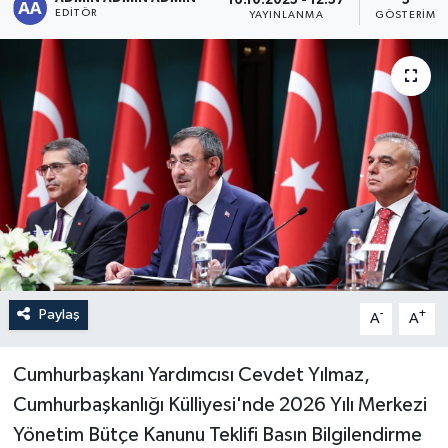
16.10.2025 - 12:57
5
EDITÖR
YAYINLANMA
GÖSTERIM
Sağlık
Siyaset
Spor
Türkiye
Paylaş
-
+
A
A
Cumhurbaşkanı Yardımcısı Cevdet Yılmaz,
Cumhurbaşkanlığı Külliyesi'nde 2026 Yılı Merkezi
Yönetim Bütçe Kanunu Teklifi Basın Bilgilendirme