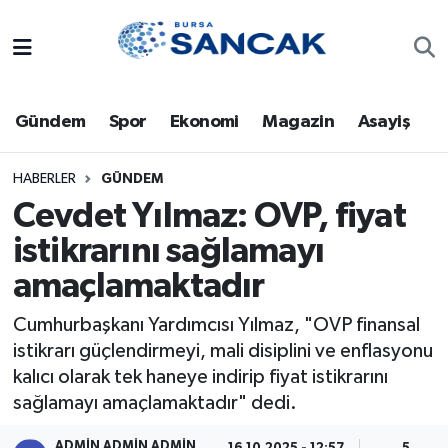
Asayiş
Hava Durumu
Gündem
Spor
Ekonomi
Magazin
Asayiş
Bursa
Trafik Durumu
Dünya
Süper Lig Puan Durumu ve Fikstür
HABERLER
GÜNDEM
Cevdet Yılmaz: OVP, fiyat
Eğitim
Tüm Manşetler
istikrarını sağlamayı
amaçlamaktadır
Ekonomi
Son Dakika Haberleri
Cumhurbaşkanı Yardımcısı Yılmaz, "OVP finansal
Genel
Haber Arşivi
istikrarı güçlendirmeyi, mali disiplini ve enflasyonu
kalıcı olarak tek haneye indirip fiyat istikrarını
Gündem
sağlamayı amaçlamaktadır" dedi.
Magazin
ADMİN ADMİN ADMİN