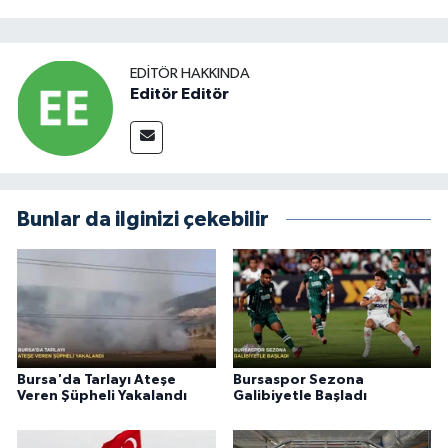
EDITÖR HAKKINDA
Editör Editör
Bunlar da ilginizi çekebilir
Bursa'da Tarlayı Ateşe
Bursaspor Sezona
Veren Şüpheli Yakalandı
Galibiyetle Başladı