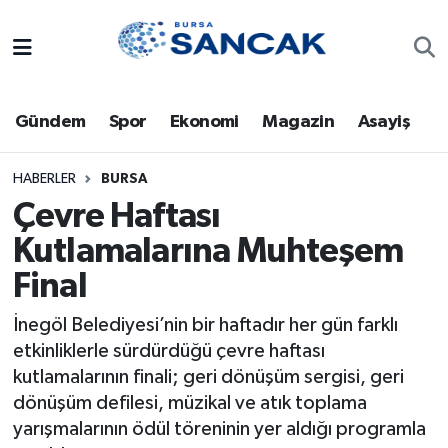
Asayiş
Hava Durumu
Gündem
Spor
Ekonomi
Magazin
Asayiş
Bursa
Trafik Durumu
Dünya
Süper Lig Puan Durumu ve Fikstür
HABERLER
BURSA
Çevre Haftası
Eğitim
Tüm Manşetler
Kutlamalarına Muhteşem
Final
Ekonomi
Son Dakika Haberleri
İnegöl Belediyesi’nin bir haftadır her gün farklı
Genel
Haber Arşivi
etkinliklerle sürdürdüğü çevre haftası
kutlamalarının finali; geri dönüşüm sergisi, geri
Gündem
dönüşüm defilesi, müzikal ve atık toplama
yarışmalarının ödül töreninin yer aldığı programla
Magazin