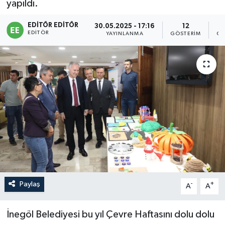
yapıldı.
Sağlık
EDITÖR EDITÖR
30.05.2025 - 17:16
12
EDITÖR
YAYINLANMA
GÖSTERIM
OK
Siyaset
Spor
Türkiye
Paylaş
-
+
A
A
İnegöl Belediyesi bu yıl Çevre Haftasını dolu dolu