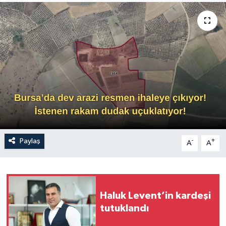
Sağlık
Siyaset
Spor
Türkiye
Paylaş
-
+
A
A
Haluk Levent’in kardeşi
tutuklandı