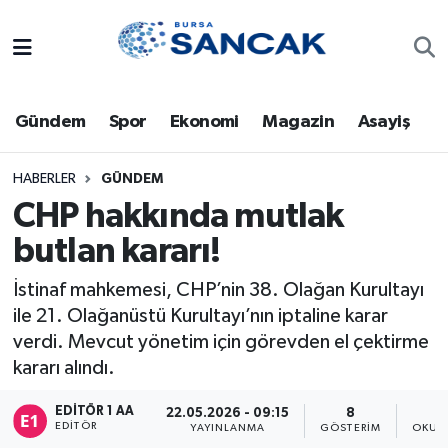
Asayiş
Hava Durumu
Gündem
Spor
Ekonomi
Magazin
Asayiş
Bursa
Trafik Durumu
Dünya
Süper Lig Puan Durumu ve Fikstür
HABERLER
GÜNDEM
CHP hakkında mutlak
Eğitim
Tüm Manşetler
butlan kararı!
Ekonomi
Son Dakika Haberleri
İstinaf mahkemesi, CHP’nin 38. Olağan Kurultayı
ile 21. Olağanüstü Kurultayı’nın iptaline karar
Genel
Haber Arşivi
verdi. Mevcut yönetim için görevden el çektirme
kararı alındı.
Gündem
EDITÖR 1 AA
22.05.2026 - 09:15
8
EDITÖR
YAYINLANMA
GÖSTERIM
OKUN
Magazin