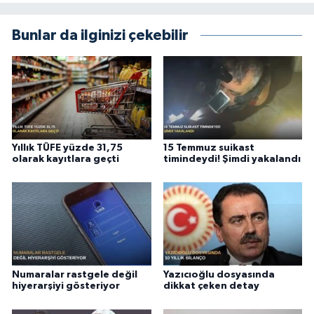
Bunlar da ilginizi çekebilir
Yıllık TÜFE yüzde 31,75
15 Temmuz suikast
olarak kayıtlara geçti
timindeydi! Şimdi yakalandı
Numaralar rastgele değil
Yazıcıoğlu dosyasında
hiyerarşiyi gösteriyor
dikkat çeken detay