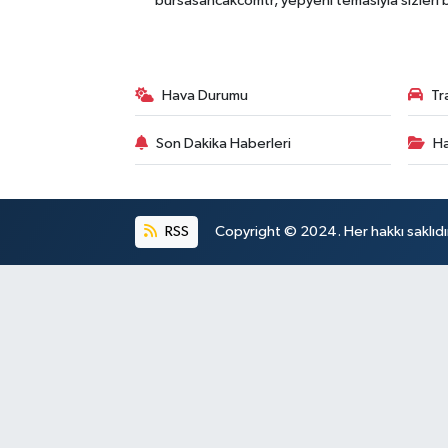
bursasancakcomtr, yepyeni temasıyla sizleri b
Hava Durumu
Tr
Son Dakika Haberleri
Ha
RSS
Copyright © 2024. Her hakkı saklıdı