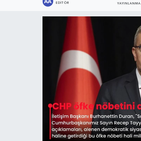
EDITÖR
YAYINLANMA
Sağlık
Siyaset
Spor
Türkiye