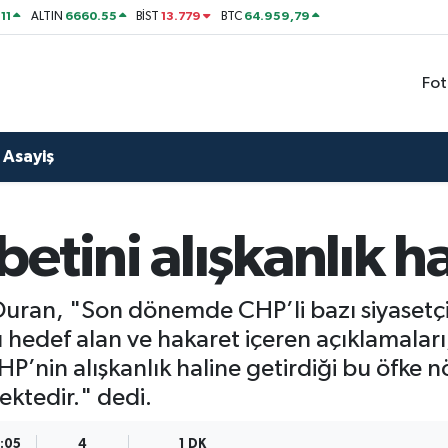
11
6660.55
13.779
64.959,79
ALTIN
BİST
BTC
Fot
Asayiş
etini alışkanlık ha
 Duran, "Son dönemde CHP’li bazı siyaset
 hedef alan ve hakaret içeren açıklamaları
P’nin alışkanlık haline getirdiği bu öfke nö
ktedir." dedi.
7:05
4
1 DK