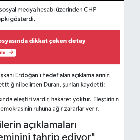
, sosyal medya hesabı üzerinden CHP
epki gösterdi.
osyasında dikkat çeken detay
üle
şkanı Erdoğan'ı hedef alan açıklamalarının
tttiğini belirten Duran, şunları kaydetti:
da eleştiri vardır, hakaret yoktur. Eleştirinin
mokrasinin ruhuna ağır zararlar verir.
lerin açıklamaları
eminini tahrip ediyor"