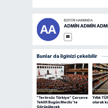
EDITÖR HAKKINDA
ADMİN ADMİN ADM
Bunlar da ilginizi çekebilir
"Terörsüz Türkiye" Çerçeve
Yıllık T
Teklifi Bugün Meclis'te
olarak k
Görüşülecek