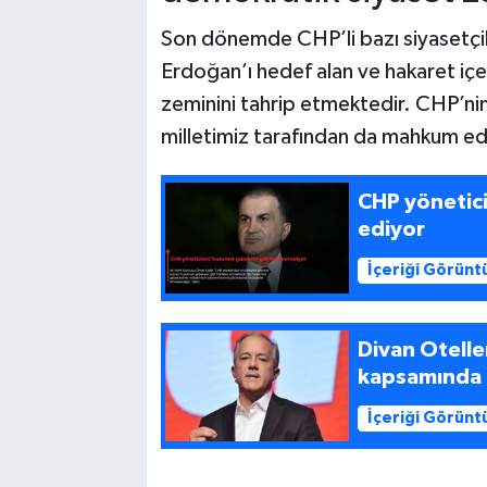
Son dönemde CHP’li bazı siyasetçi
Erdoğan’ı hedef alan ve hakaret içe
zeminini tahrip etmektedir. CHP’nin a
milletimiz tarafından da mahkum ed
CHP yönetici
ediyor
İçeriği Görünt
Divan Otelle
kapsamında 
İçeriği Görünt