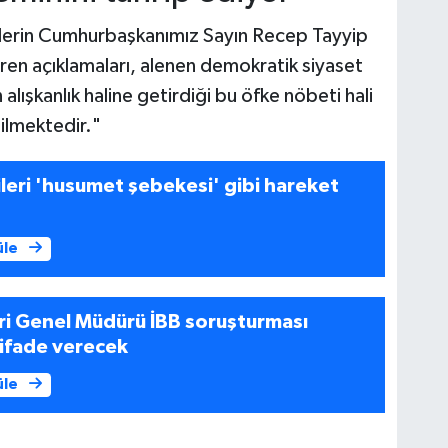
lerin Cumhurbaşkanımız Sayın Recep Tayyip
ren açıklamaları, alenen demokratik siyaset
lışkanlık haline getirdiği bu öfke nöbeti hali
ilmektedir."
leri 'husumet şebekesi' gibi hareket
üle
ri Genel Müdürü İBB soruşturması
ifade verecek
üle