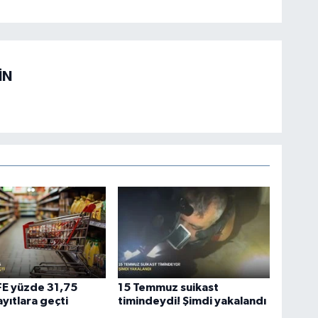
İN
ÜFE yüzde 31,75
15 Temmuz suikast
ayıtlara geçti
timindeydi! Şimdi yakalandı