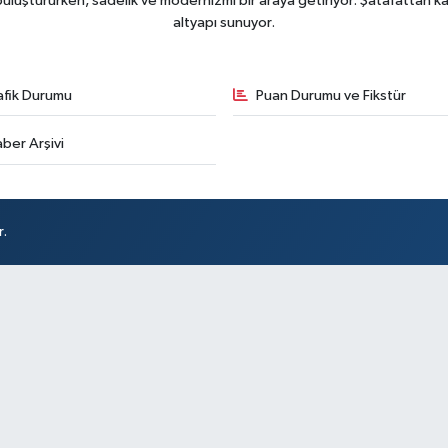
uluştururken, sadelik ve modernizmi bir araya getiriyor. Şatafattan kaç
altyapı sunuyor.
afik Durumu
Puan Durumu ve Fikstür
ber Arşivi
r.