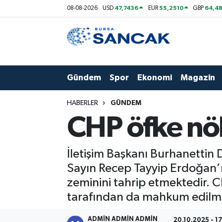
47,7436
55,2510
64,48
08-08-2026
USD
EUR
GBP
Asayiş
Hava Durumu
Bursa
Trafik Durumu
Gündem
Spor
Ekonomi
Magazin
Dünya
Süper Lig Puan Durumu ve Fikstür
HABERLER
GÜNDEM
Eğitim
Tüm Manşetler
CHP öfke nöb
Ekonomi
Son Dakika Haberleri
İletişim Başkanı Burhanettin
Genel
Haber Arşivi
Sayın Recep Tayyip Erdoğan’ı
zeminini tahrip etmektedir. CH
Gündem
tarafından da mahkum edilme
Magazin
ADMİN ADMİN ADMİN
20.10.2025 - 1