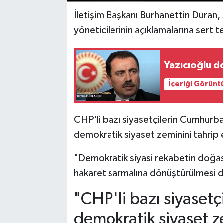
İletişim Başkanı Burhanettin Duran
yöneticilerinin açıklamalarına sert t
Yazıcıoğlu d
İçeriği Görünt
CHP'li bazı siyasetçilerin Cumhurba
demokratik siyaset zeminini tahrip e
"Demokratik siyasi rekabetin doğasın
hakaret sarmalına dönüştürülmesi de
"CHP'li bazı siyasetçi
demokratik siyaset z